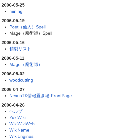
2006-05-25
mining
2006-05-19
Poet（仙人）Spell
Mage（魔術師）Spell
2006-05-16
精製リスト
2006-05-11
Mage（魔術師）
2006-05-02
woodcutting
2006-04-27
NexusTK情報置き場-FrontPage
2006-04-26
ヘルプ
YukiWiki
WikiWikiWeb
WikiName
WikiEngines