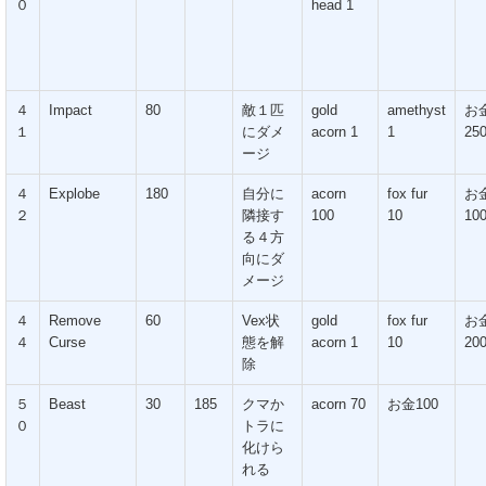
０
head 1
４
Impact
80
敵１匹
gold
amethyst
お
１
にダメ
acorn 1
1
25
ージ
４
Explobe
180
自分に
acorn
fox fur
お
２
隣接す
100
10
10
る４方
向にダ
メージ
４
Remove
60
Vex状
gold
fox fur
お
４
Curse
態を解
acorn 1
10
20
除
５
Beast
30
185
クマか
acorn 70
お金100
０
トラに
化けら
れる