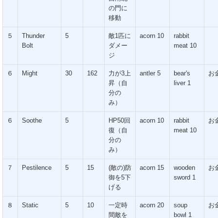
の門に
移動
５
Thunder
5
敵1匹に
acorn 10
rabbit
Bolt
ダメー
meat 10
ジ
６
Might
30
162
力が3上
antler 5
bear's
お金
昇（自
liver 1
分の
み）
６
Soothe
5
HP50回
acorn 10
rabbit
お金
復（自
meat 10
分の
み）
７
Pestilence
5
15
(敵の)防
acorn 15
wooden
お金
御を5下
sword 1
げる
８
Static
5
10
一定時
acorn 20
soup
お金
間敵を
bowl 1