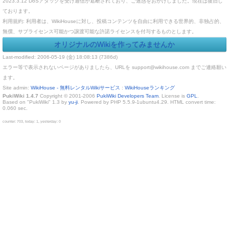
2023.3.12 DoSアタックを受け通信が遮断されており、ご迷惑をおかけしました。現在は復旧し
ております。
利用規約: 利用者は、WikiHouseに対し、投稿コンテンツを自由に利用できる世界的、非独占的、
無償、サブライセンス可能かつ譲渡可能な許諾ライセンスを付与するものとします。
オリジナルのWikiを作ってみませんか
Last-modified: 2006-05-19 (金) 18:08:13 (7386d)
エラー等で表示されないページがありましたら、URLを support@wikihouse.com までご連絡願い
ます。
Site admin:
WikiHouse - 無料レンタルWikiサービス
:
WikiHouseランキング
PukiWiki 1.4.7
Copyright © 2001-2006
PukiWiki Developers Team
. License is
GPL
.
Based on "PukiWiki" 1.3 by
yu-ji
. Powered by PHP 5.5.9-1ubuntu4.29. HTML convert time:
0.060 sec.
counter: 703, today: 1, yesterday: 0