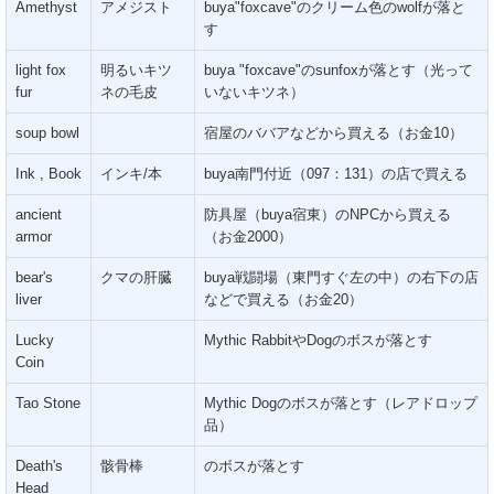
Amethyst
アメジスト
buya"foxcave"のクリーム色のwolfが落と
す
light fox
明るいキツ
buya "foxcave"のsunfoxが落とす（光って
fur
ネの毛皮
いないキツネ）
soup bowl
宿屋のババアなどから買える（お金10）
Ink , Book
インキ/本
buya南門付近（097：131）の店で買える
ancient
防具屋（buya宿東）のNPCから買える
armor
（お金2000）
bear's
クマの肝臓
buya戦闘場（東門すぐ左の中）の右下の店
liver
などで買える（お金20）
Lucky
Mythic RabbitやDogのボスが落とす
Coin
Tao Stone
Mythic Dogのボスが落とす（レアドロップ
品）
Death's
骸骨棒
のボスが落とす
Head