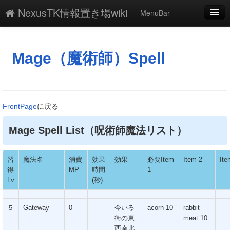
NexusTK情報置き場wiki
MenuBar
編集
添付
Mage（魔術師）Spell
凍結
新規
FrontPage
に戻る
最終更新
Mage Spell List（呪術師魔法リスト）
一覧
単語検索
習
魔法名
消費
効果
効果
必要Item
Item 2
Ite
得
MP
時間
1
Lv
(秒)
５
Gateway
0
今いる
acorn 10
rabbit
街の東
meat 10
西南北