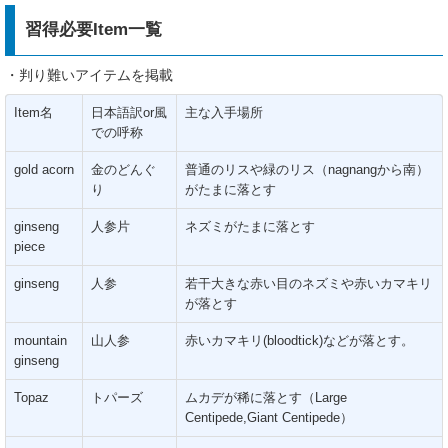
習得必要Item一覧
・判り難いアイテムを掲載
Item名
日本語訳or風
主な入手場所
での呼称
gold acorn
金のどんぐ
普通のリスや緑のリス（nagnangから南）
り
がたまに落とす
ginseng
人参片
ネズミがたまに落とす
piece
ginseng
人参
若干大きな赤い目のネズミや赤いカマキリ
が落とす
mountain
山人参
赤いカマキリ(bloodtick)などが落とす。
ginseng
Topaz
トパーズ
ムカデが稀に落とす（Large
Centipede,Giant Centipede）