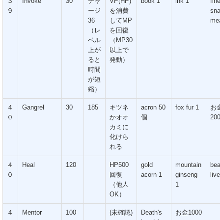
３
Invoke
30
チャ
VP(HP)
book 1
ink 1
fin
９
ージ
を消費
sn
36
してMP
mea
（レ
を回復
ベル
（MP30
上が
以上で
ると
発動）
時間
が短
縮）
４
Gangrel
30
185
キツネ
acron 50
fox fur 1
お
０
かオオ
個
20
カミに
化けら
れる
４
Heal
120
HP500
gold
mountain
bea
０
回復
acorn 1
ginseng
liv
（他人
1
OK）
４
Mentor
100
(未確認)
Death's
お金1000