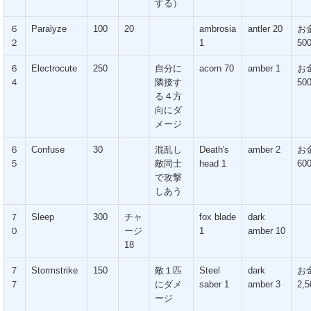
する）
６
Paralyze
100
20
ambrosia
antler 20
お
２
1
50
６
Electrocute
250
自分に
acorn 70
amber 1
お
４
隣接す
50
る４方
向にダ
メージ
６
Confuse
30
混乱し
Death's
amber 2
お
５
敵同士
head 1
60
で攻撃
しあう
７
Sleep
300
チャ
fox blade
dark
０
ージ
1
amber 10
18
７
Stormstrike
150
敵１匹
Steel
dark
お
７
にダメ
saber 1
amber 3
2,5
ージ