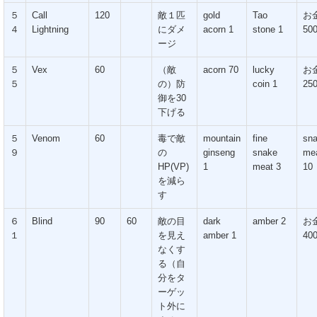
５
Call
120
敵１匹
gold
Tao
お
４
Lightning
にダメ
acorn 1
stone 1
50
ージ
５
Vex
60
（敵
acorn 70
lucky
お
５
の）防
coin 1
25
御を30
下げる
５
Venom
60
毒で敵
mountain
fine
sn
９
の
ginseng
snake
me
HP(VP)
1
meat 3
10
を減ら
す
６
Blind
90
60
敵の目
dark
amber 2
お
１
を見え
amber 1
40
なくす
る（自
分をタ
ーゲッ
ト外に