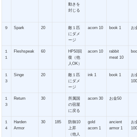
動きを
封じる
９
Spark
20
敵１匹
acorn 10
book 1
お金
にダメ
ージ
１
Fleshspeak
60
HP50回
acorn 10
rabbit
boo
１
復（他
meat 10
人OK）
１
Singe
20
敵１匹
ink 1
book 1
お
３
にダメ
10
ージ
１
Return
30
所属国
acorn 30
お金50
３
の宿屋
に戻る
１
Harden
30
185
防御10
gold
ancient
お
４
Armor
上昇
acorn 1
armor 1
10
（他人