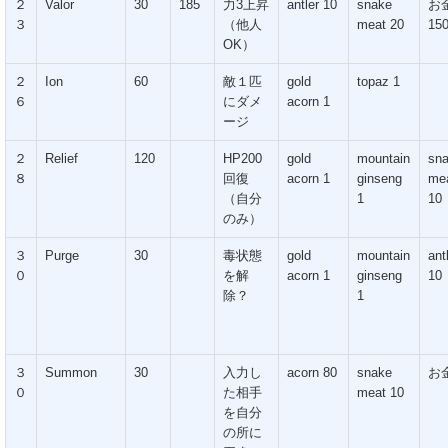
２
Valor
30
185
力3上昇
antler 10
snake
お
３
（他人
meat 20
15
OK）
２
Ion
60
敵１匹
gold
topaz 1
６
にダメ
acorn 1
ージ
２
Relief
120
HP200
gold
mountain
sn
８
回復
acorn 1
ginseng
me
（自分
1
10
のみ）
３
Purge
30
毒状態
gold
mountain
ant
０
を解
acorn 1
ginseng
10
除？
1
３
Summon
30
入力し
acorn 80
snake
お金
０
た相手
meat 10
を自分
の所に