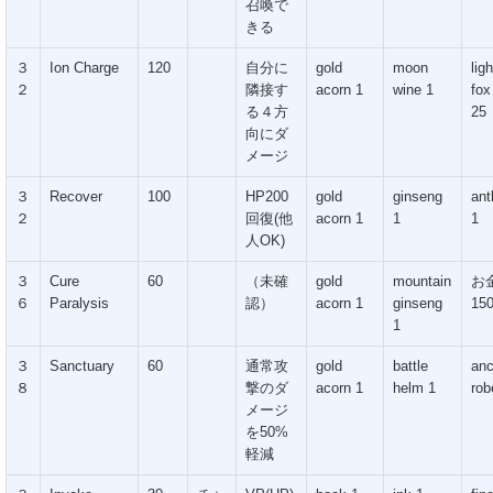
召喚で
きる
３
Ion Charge
120
自分に
gold
moon
ligh
２
隣接す
acorn 1
wine 1
fox
る４方
25
向にダ
メージ
３
Recover
100
HP200
gold
ginseng
ant
２
回復(他
acorn 1
1
1
人OK)
３
Cure
60
（未確
gold
mountain
お
６
Paralysis
認）
acorn 1
ginseng
15
1
３
Sanctuary
60
通常攻
gold
battle
anc
８
撃のダ
acorn 1
helm 1
rob
メージ
を50%
軽減