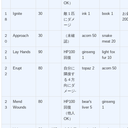
OK）
１
Ignite
30
敵１匹
ink 1
book 1
お
８
にダメ
20
ージ
２
Approach
30
（未確
acorn 50
snake
０
認）
meat 20
２
Lay Hands
90
HP100
ginseng
light fox
１
回復
1
fur 10
２
Erupt
80
自分に
topaz 2
acorn 50
２
隣接す
る４方
向にダ
メージ-
２
Mend
80
HP100
bear's
ginseng
３
Wounds
回復
liver 5
1
（他人
OK）