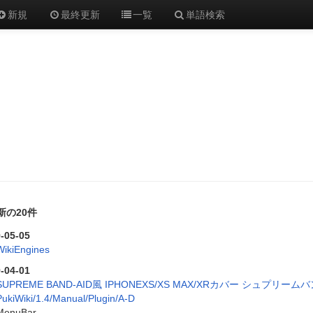
新規
最終更新
一覧
単語検索
新の20件
-05-05
WikiEngines
-04-01
SUPREME BAND-AID風 IPHONEXS/XS MAX/XRカバー シュプリー
PukiWiki/1.4/Manual/Plugin/A-D
MenuBar