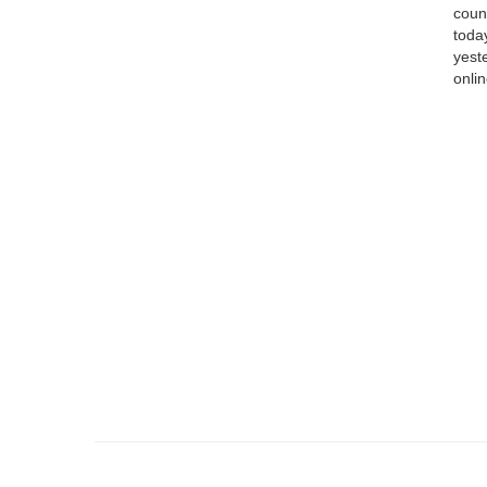
coun
toda
yest
onlin