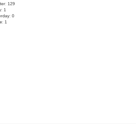
ter: 129
y: 1
erday: 0
e: 1