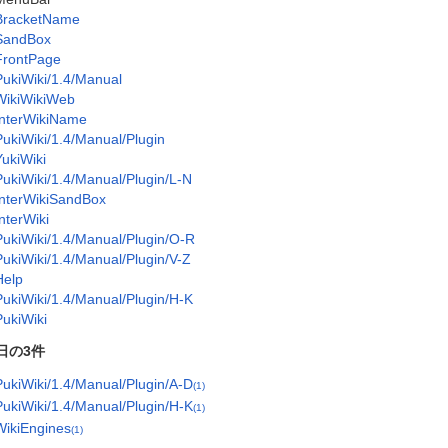
BracketName
SandBox
FrontPage
PukiWiki/1.4/Manual
WikiWikiWeb
InterWikiName
PukiWiki/1.4/Manual/Plugin
YukiWiki
PukiWiki/1.4/Manual/Plugin/L-N
InterWikiSandBox
InterWiki
PukiWiki/1.4/Manual/Plugin/O-R
PukiWiki/1.4/Manual/Plugin/V-Z
Help
PukiWiki/1.4/Manual/Plugin/H-K
PukiWiki
日の3件
PukiWiki/1.4/Manual/Plugin/A-D
(1)
PukiWiki/1.4/Manual/Plugin/H-K
(1)
WikiEngines
(1)