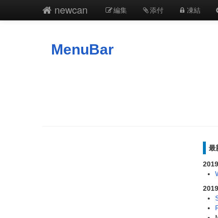
newcan
編集
添付
凍結
MenuBar
最
2019
2019