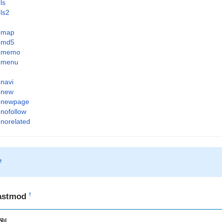
ls
ls2
map
md5
memo
menu
navi
new
newpage
nofollow
norelated
†
astmod
†
別