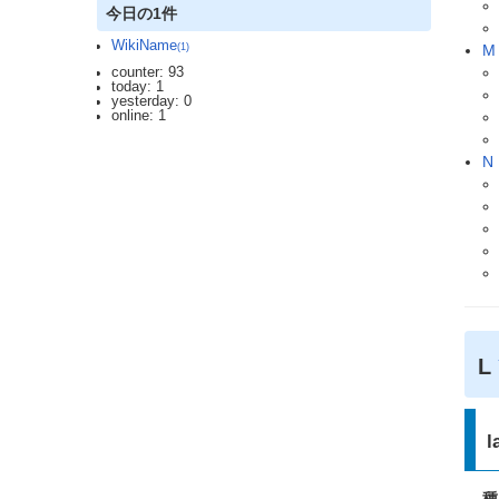
今日の1件
WikiName
(1)
M
counter: 93
today: 1
yesterday: 0
online: 1
N
L
l
種