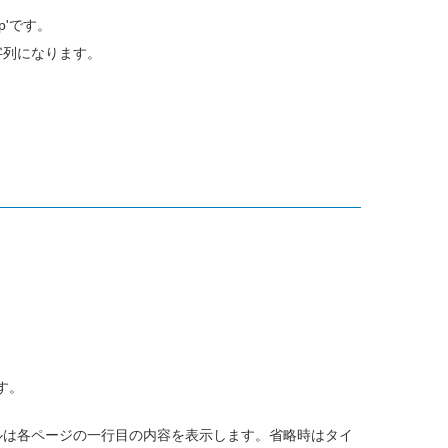
p'です。
字列になります。
す。
トルは各ページの一行目の内容を表示します。省略時はタイ