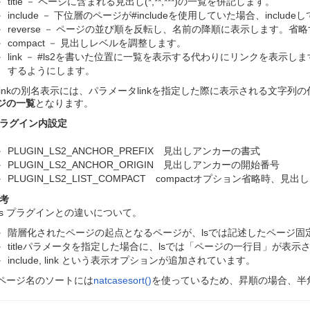
title － ページに含まれる見出し(*,**,***)の一覧を併記します。
include － 下位層のページが#includeを使用していた場合、incl
reverse － ページの並び順を反転し、名前の降順に表示します。
compact － 見出しレベルを調整します。
link － #ls2を書いた位置に一覧を表示する代わりにリンクを表
するようにします。
linkの別名表示には、パラメータlinkを指定した際に表示される文字
ジの一覧
となります。
ラグイン内設定
PLUGIN_LS2_ANCHOR_PREFIX 見出しアンカーの書式
PLUGIN_LS2_ANCHOR_ORIGIN 見出しアンカーの開始番号
PLUGIN_LS2_LIST_COMPACT compactオプション省略時、
考
ls プラグインとの違いについて。
階層化されたページの起点となるページが、lsでは記述したページ固定
titleパラメータを指定した場合に、lsでは「ページの一行目」が表
include, link という表示オプションが追加されています。
ページ名のソートには
natcasesort()
を使っているため、昇順の場合、半