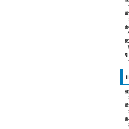
重
書
概
引
l
種
重
書