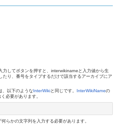
ボタンを押すと、interwikinameと入力値から生
信したり、番号をタイプするだけで該当するアーカイブにア
は、以下のような
InterWiki
と同じです。
InterWikiName
の
おく必要があります。
ず何らかの文字列を入力する必要があります。