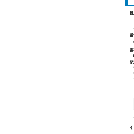
種
重
書
概
引