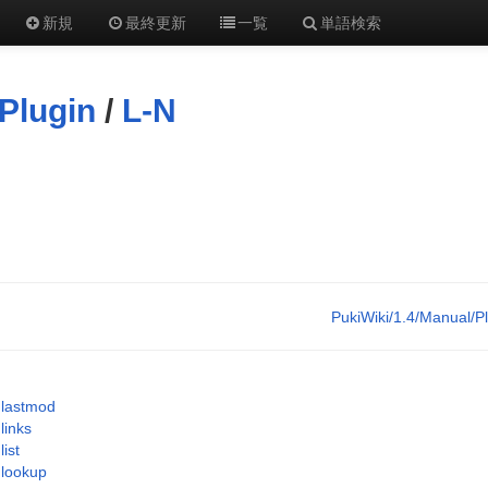
新規
最終更新
一覧
単語検索
Plugin
/
L-N
PukiWiki/1.4/Manual/P
lastmod
links
list
lookup