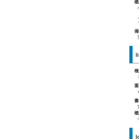
概
備
l
種
重
書
概
l