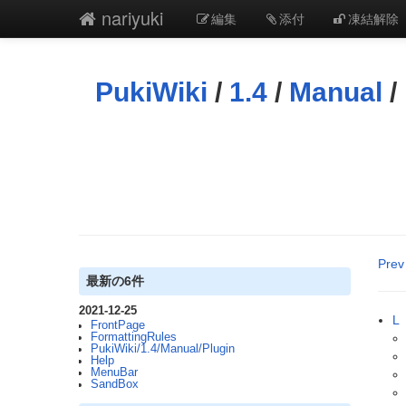
nariyuki
編集
添付
凍結解除
PukiWiki
/
1.4
/
Manual
/
Prev
最新の6件
2021-12-25
L
FrontPage
FormattingRules
PukiWiki/1.4/Manual/Plugin
Help
MenuBar
SandBox