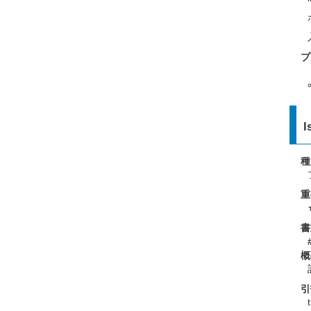
プ
l
種
重
書
概
引