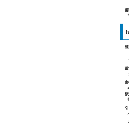
備
l
種
重
書
概
引