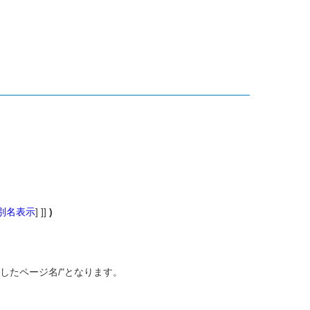
kの別名表示
] ]]
)
したページ名/"となります。