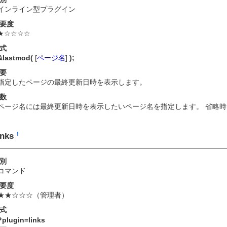
インライン型プラグイン
要度
★☆☆☆☆
式
&lastmod(
[
ページ名
]
);
要
指定したページの最終更新日時を表示します。
数
ページ名には最終更新日時を表示したいページ名を指定します。 省略
inks
†
別
コマンド
要度
★★☆☆☆（管理者）
式
?plugin=links