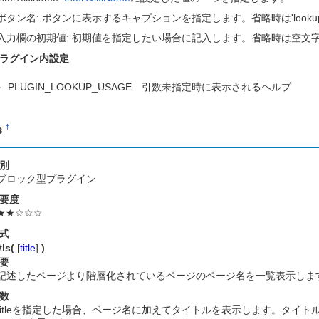
ボタン名: ボタンに表示するキャプションを指定します。省略時は'looku
入力欄の初期値: 初期値を指定したい場合に記入します。省略時は空文
ラグイン内設定
PLUGIN_LOOKUP_USAGE 引数未指定時に表示されるヘルプ
s
†
別
ブロック型プラグイン
要度
★★☆☆☆
式
#ls(
[
title
]
)
要
記述したページより階層化されているページのページ名を一覧表示しま
数
titleを指定した場合、ページ名に加えてタイトルを表示します。タイ