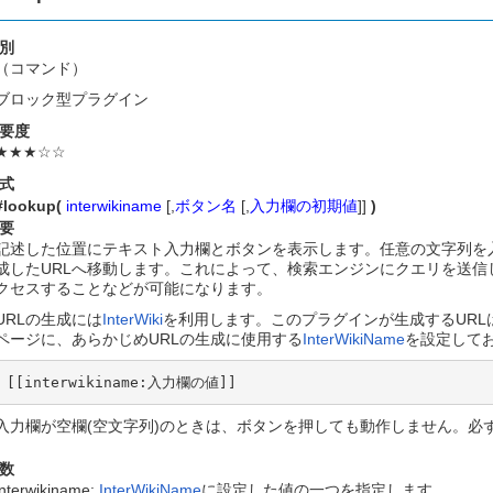
別
（コマンド）
ブロック型プラグイン
要度
★★★☆☆
式
#lookup(
interwikiname
[,
ボタン名
[,
入力欄の初期値
]]
)
要
記述した位置にテキスト入力欄とボタンを表示します。任意の文字列を入力して
成したURLへ移動します。これによって、検索エンジンにクエリを送
クセスすることなどが可能になります。
URLの生成には
InterWiki
を利用します。このプラグインが生成するURL
ページに、あらかじめURLの生成に使用する
InterWikiName
を設定して
[[interwikiname:入力欄の値]]
入力欄が空欄(空文字列)のときは、ボタンを押しても動作しません。必
数
interwikiname:
InterWikiName
に設定した値の一つを指定します。