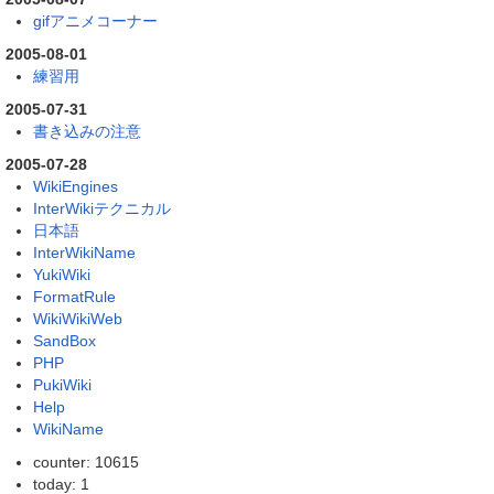
gifアニメコーナー
2005-08-01
練習用
2005-07-31
書き込みの注意
2005-07-28
WikiEngines
InterWikiテクニカル
日本語
InterWikiName
YukiWiki
FormatRule
WikiWikiWeb
SandBox
PHP
PukiWiki
Help
WikiName
counter: 10615
today: 1