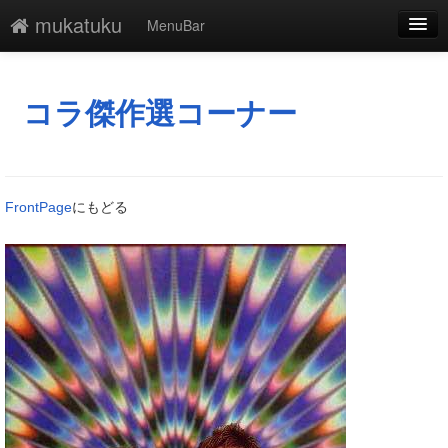
mukatuku
MenuBar
編集
添付
コラ傑作選コーナー
凍結
新規
FrontPage
にもどる
最終更新
一覧
単語検索