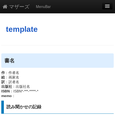
マザーズ
MenuBar
編集
添付
template
凍結
新規
最終更新
書名
一覧
作
：作者名
絵
：画家名
単語検索
訳
：訳者名
出版社
：出版社名
ISBN
：ISBN*-***-*****-*
memo
：
読み聞かせの記録