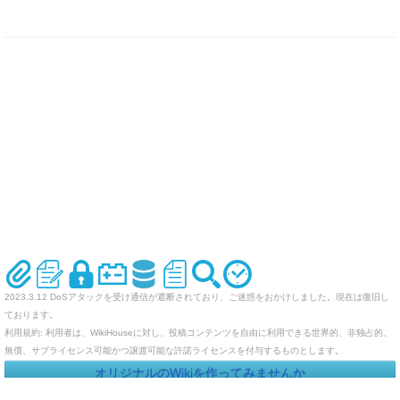
2023.3.12 DoSアタックを受け通信が遮断されており、ご迷惑をおかけしました。現在は復旧し
ております。
利用規約: 利用者は、WikiHouseに対し、投稿コンテンツを自由に利用できる世界的、非独占的、
無償、サブライセンス可能かつ譲渡可能な許諾ライセンスを付与するものとします。
オリジナルのWikiを作ってみませんか
Last-modified: 2022-09-23 (金) 12:12:11 (1415d)