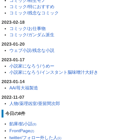
コミック/転生モノ
コミック/特におすすめ
コミック/残念なコミック
2023-02-18
コミック/お仕事物
コミック/ガンダム派生
2023-01-20
ウェブ小説/残念な小説
2023-01-17
小説家になろう/うめー
小説家になろう/インスタント脳味噌汁大好き
2023-01-14
AA/苺大福製造
2022-11-07
人物/薬理凶室/亜留間次郎
今日の8件
餡庫/餡小話
(3)
FrontPage
(2)
twitter/フォロー外した人
(1)