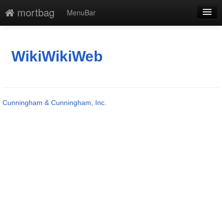
mortbag
MenuBar
編集
添付
WikiWikiWeb
凍結
新規
Cunningham & Cunningham, Inc.
最終更新
一覧
単語検索