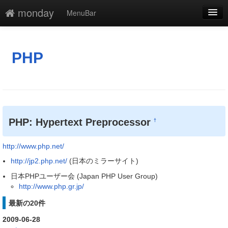
monday
MenuBar
編集
添付
PHP
凍結
新規
最終更新
PHP: Hypertext Preprocessor
†
一覧
http://www.php.net/
単語検索
http://jp2.php.net/
(日本のミラーサイト)
日本PHPユーザー会 (Japan PHP User Group)
http://www.php.gr.jp/
最新の20件
2009-06-28