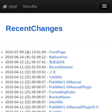
mol
MenuBar
新規
最終更新
RecentChanges
一覧
単語検索
2010-07-09 (金) 13:01:09 -
FrontPage
2010-06-24 (木) 02:48:12 -
BalloonPart
2010-06-12 (土) 06:37:41 -
発表会6/6
2010-04-11 (日) 01:03:43 -
RecentDeleted
2010-04-11 (日) 00:23:51 -
メモ
2010-04-11 (日) 00:08:07 -
YukiWiki
2010-04-11 (日) 00:08:07 -
PukiWiki/1.4/Manual
2010-04-11 (日) 00:08:07 -
PukiWiki/1.4/Manual/Plugin
2010-04-11 (日) 00:08:07 -
FormattingRules
2010-04-11 (日) 00:08:07 -
BracketName
2010-04-11 (日) 00:08:07 -
InterWiki
2010-04-11 (日) 00:08:07 -
PukiWiki/1.4/Manual/Plugin/S-U