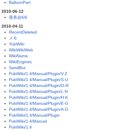
BalloonPart
2010-06-12
発表会6/6
2010-04-11
RecentDeleted
メモ
YukiWiki
WikiWikiWeb
WikiName
WikiEngines
SandBox
PukiWiki/1.4/Manual/Plugin/V-Z
PukiWiki/1.4/Manual/Plugin/S-U
PukiWiki/1.4/Manual/Plugin/O-R
PukiWiki/1.4/Manual/Plugin/L-N
PukiWiki/1.4/Manual/Plugin/H-K
PukiWiki/1.4/Manual/Plugin/E-G
PukiWiki/1.4/Manual/Plugin/A-D
PukiWiki/1.4/Manual/Plugin
PukiWiki/1.4/Manual
PukiWiki/1.4