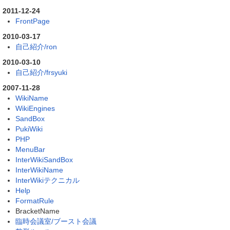
2011-12-24
FrontPage
2010-03-17
自己紹介/ron
2010-03-10
自己紹介/frsyuki
2007-11-28
WikiName
WikiEngines
SandBox
PukiWiki
PHP
MenuBar
InterWikiSandBox
InterWikiName
InterWikiテクニカル
Help
FormatRule
BracketName
臨時会議室/ブースト会議