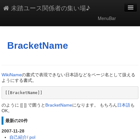
未踏ユース関係者の集い場♪
MenuBar
編集
添付
BracketName
凍結
新規
WikiName
の書式で表現できない日本語などをページ名として扱える
最終更新
ようにする書式。
一覧
[[BracketName]] 
単語検索
のように [[ ]] で囲うと
BracketName
になります。 もちろん
日本語
も
OK。
最新の20件
2007-11-28
自己紹介/ pol