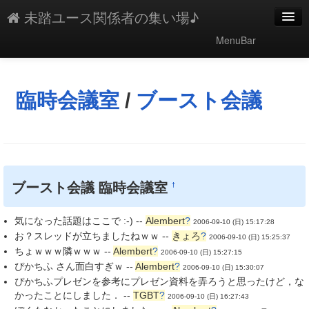
未踏ユース関係者の集い場♪
MenuBar
編集
添付
臨時会議室
/
ブースト会議
凍結
新規
最終更新
ブースト会議 臨時会議室
†
一覧
気になった話題はここで :-) --
Alembert
?
2006-09-10 (日) 15:17:28
単語検索
お？スレッドが立ちましたねｗｗ --
きょろ
?
2006-09-10 (日) 15:25:37
ちょｗｗｗ隣ｗｗｗ --
Alembert
?
2006-09-10 (日) 15:27:15
ぴかちふ さん面白すぎｗ --
Alembert
?
2006-09-10 (日) 15:30:07
ぴかちふプレゼンを参考にプレゼン資料を弄ろうと思ったけど，な
かったことにしました． --
TGBT
?
2006-09-10 (日) 16:27:43