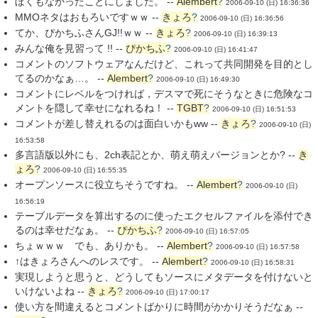
ぼくもなかったことにしました。 --
Alembert
?
2006-09-10 (日) 16:36:36
MMOネタはおもろいですｗｗ --
きょろ
?
2006-09-10 (日) 16:36:56
てか、ぴかちふさんGJ!!ｗｗ --
きょろ
?
2006-09-10 (日) 16:39:13
みんな俺を見習って !! --
ぴかちふ
?
2006-09-10 (日) 16:41:47
コメントのソフトウェアなんだけど、これって共同開発を目的とし
てるのかなぁ…。 --
Alembert
?
2006-09-10 (日) 16:49:30
コメントにレベルをつければ，デスマで死にそうなときに危険なコ
メントを隠して幸せになれるね！ --
TGBT
?
2006-09-10 (日) 16:51:53
コメントが差し替えれるのは面白いかもww --
きょろ
?
2006-09-10 (日)
16:53:58
多言語版以外にも、2ch表記とか、萌え萌えバージョンとか? --
き
ょろ
?
2006-09-10 (日) 16:55:35
オープンソースに役立ちそうですね。 --
Alembert
?
2006-09-10 (日)
16:56:19
テーブルデータを算出するのに使ったエクセルファイルを添付でき
るのは幸せだなぁ。 --
ぴかちふ
?
2006-09-10 (日) 16:57:05
ちょｗｗｗ でも、ありかも。 --
Alembert
?
2006-09-10 (日) 16:57:58
↑はきょろさんへのレスです。 --
Alembert
?
2006-09-10 (日) 16:58:31
実現しようと思うと、どうしてもソースにメタデータを付けないと
いけないよね --
きょろ
?
2006-09-10 (日) 17:00:17
使い方を間違えるとコメントばかりに時間がかかりそうだなぁ --