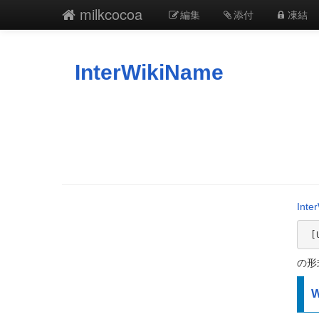
milkcocoa
編集
添付
凍結
InterWikiName
Inter
 
の形
W