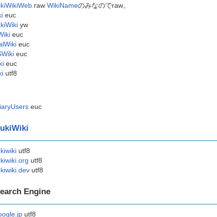
kiWikiWeb
raw
WikiName
のみなのでraw。
ki
euc
kiWiki
yw
iki
euc
lWiki
euc
Wiki
euc
ki
euc
ki
utf8
iaryUsers
euc
ukiWiki
kiwiki
utf8
kiwiki.org
utf8
kiwiki.dev
utf8
earch Engine
ogle.jp
utf8