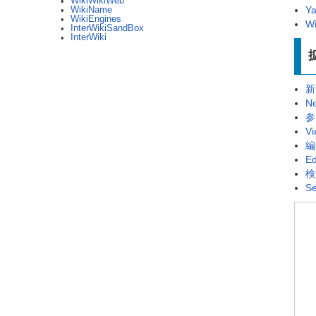
WikiWikiWeb
Ya
WikiName
WikiEngines
Wi
InterWikiSandBox
InterWiki
新
N
参
Vi
編
Ed
検
Se