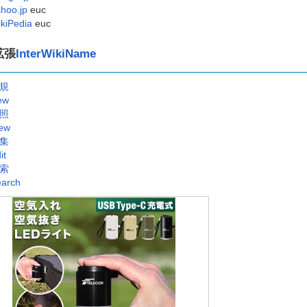
hoo.jp
euc
kiPedia
euc
拡張
InterWikiName
規
ew
照
ew
集
it
索
arch