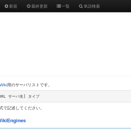
新規
最終更新
一覧
単語検索
Wiki
用のサーバリストです。
[URL サーバ名] タイプ
式で記述してください。
ikiEngines