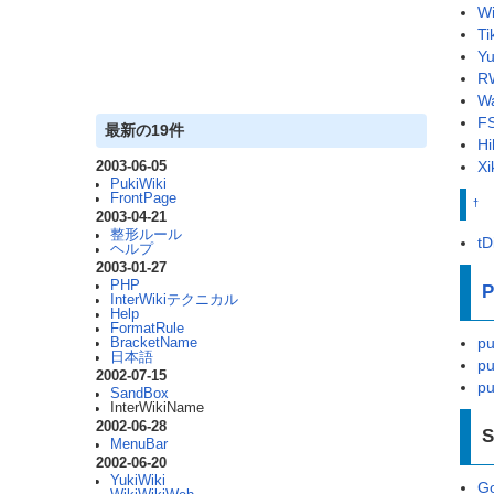
Wi
Ti
Yu
RW
Wa
FS
最新の19件
Hi
Xi
2003-06-05
PukiWiki
FrontPage
†
2003-04-21
整形ルール
tD
ヘルプ
2003-01-27
PHP
P
InterWikiテクニカル
Help
FormatRule
pu
BracketName
日本語
pu
2002-07-15
pu
SandBox
InterWikiName
2002-06-28
S
MenuBar
2002-06-20
YukiWiki
Go