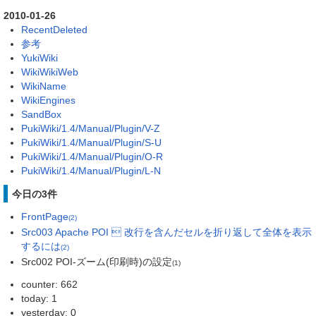
2010-01-26
RecentDeleted
参考
YukiWiki
WikiWikiWeb
WikiName
WikiEngines
SandBox
PukiWiki/1.4/Manual/Plugin/V-Z
PukiWiki/1.4/Manual/Plugin/S-U
PukiWiki/1.4/Manual/Plugin/O-R
PukiWiki/1.4/Manual/Plugin/L-N
今日の3件
FrontPage
(2)
Src003 Apache POI  改行を含んだセルを折り返して全体を表示
するには
(2)
Src002 POI-ズーム(印刷時)の設定
(1)
counter: 662
today: 1
yesterday: 0