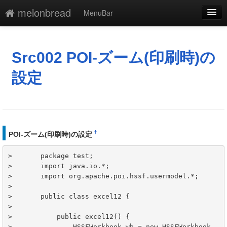
melonbread
MenuBar
編集
添付
Src002 POI-ズーム(印刷時)の
凍結
設定
新規
最終更新
一覧
†
POI-ズーム(印刷時)の設定
単語検索
>	package test;

>	import java.io.*;

>	import org.apache.poi.hssf.usermodel.*;

>	

>	public class excel12 {

>	    

>	    public excel12() {

>	        HSSFWorkbook wb = new HSSFWorkbook