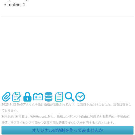
online: 1
2023.3.12 DoSアタックを受け通信が遮断されており、ご迷惑をおかけしました。現在は復旧し
ております。
利用規約: 利用者は、WikiHouseに対し、投稿コンテンツを自由に利用できる世界的、非独占的、
無償、サブライセンス可能かつ譲渡可能な許諾ライセンスを付与するものとします。
オリジナルのWikiを作ってみませんか