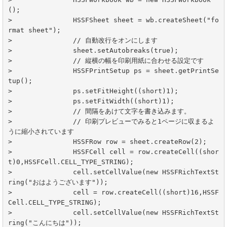
();

>	        HSSFSheet sheet = wb.createSheet("fo
rmat sheet");

>	        // 自動改行をオンにします

>	        sheet.setAutobreaks(true);

>	        // 縦横の幅を印刷用紙に合わせる設定です

>	        HSSFPrintSetup ps = sheet.getPrintSe
tup();

>	        ps.setFitHeight((short)1);

>	        ps.setFitWidth((short)1);

>	        // 間隔をあけて文字を書き込みます。

>	        // 印刷プレビューでみると1ページに収まるよ
うに縮小されています

>	        HSSFRow row = sheet.createRow(2);

>	        HSSFCell cell = row.createCell((shor
t)0,HSSFCell.CELL_TYPE_STRING);

>	        cell.setCellValue(new HSSFRichTextSt
ring("おはようございます"));

>	        cell = row.createCell((short)16,HSSF
Cell.CELL_TYPE_STRING);

>	        cell.setCellValue(new HSSFRichTextSt
ring("こんにちは"));
