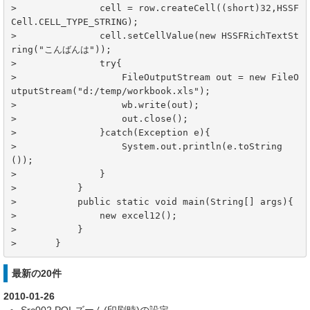
>	        cell = row.createCell((short)32,HSSF
Cell.CELL_TYPE_STRING);

>	        cell.setCellValue(new HSSFRichTextSt
ring("こんばんは"));

>	        try{

>	            FileOutputStream out = new FileO
utputStream("d:/temp/workbook.xls");

>	            wb.write(out);

>	            out.close();

>	        }catch(Exception e){

>	            System.out.println(e.toString
());

>	        }

>	    }

>	    public static void main(String[] args){

>	        new excel12();

>	    }

>	}
最新の20件
2010-01-26
Src002 POI-ズーム(印刷時)の設定