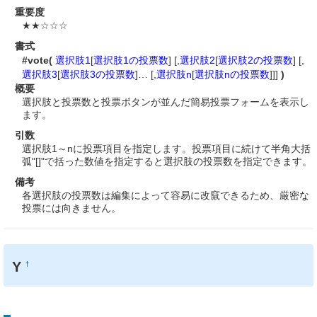
重要度
★★☆☆☆
書式
#vote(
選択肢1
[
選択肢1の投票数
] [,
選択肢2
[
選択肢2の投票数
] [,
選択肢3
[
選択肢3の投票数
]… [,
選択肢n
[
選択肢nの投票数
]]]
)
概要
選択肢と投票数と投票ボタンが並んだ簡易投票フォームを表示し
ます。
引数
選択肢1～nに投票項目を指定します。投票項目に続けて半角大括
弧"[]"で括った数値を指定すると選択肢の投票数を指定できます。
備考
各選択肢の投票数は編集によって容易に改竄できるため、厳密な
投票には向きません。
Y
†