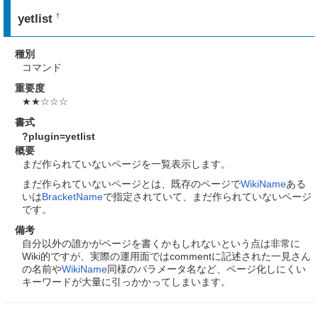
yetlist
†
種別
コマンド
重要度
★★☆☆☆
書式
?plugin=yetlist
概要
まだ作られていないページを一覧表示します。
まだ作られていないページとは、既存のページで
WikiName
ある
いは
BracketName
で指定されていて、まだ作られていないページ
です。
備考
自分以外の誰かがページを書くかもしれないという点は非常に
Wiki的ですが、実際の運用面ではcommentに記述された一見さん
の名前や
WikiName
同様のパラメータ名など、ページ化しにくい
キーワードが大量に引っかかってしまいます。