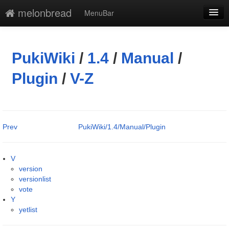
melonbread
MenuBar
編集
添付
PukiWiki
/
1.4
/
Manual
/
凍結解除
Plugin
/
V-Z
新規
最終更新
Prev
PukiWiki/1.4/Manual/Plugin
一覧
単語検索
V
version
versionlist
vote
Y
yetlist