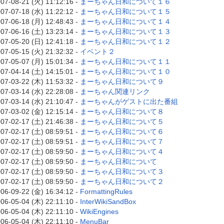
07-08-21 (火) 11:12:16 -
まーちゃん日和について１６
07-07-18 (水) 11:22:12 -
まーちゃん日和について１５
07-06-18 (月) 12:48:43 -
まーちゃん日和について１４
07-06-16 (土) 13:23:14 -
まーちゃん日和について１３
07-05-20 (日) 12:41:18 -
まーちゃん日和について１２
07-05-15 (火) 21:32:32 -
イベント２
07-05-07 (月) 15:01:34 -
まーちゃん日和について１１
07-04-14 (土) 14:15:01 -
まーちゃん日和について１０
07-03-22 (木) 11:53:32 -
まーちゃん日和について９
07-03-14 (水) 22:28:08 -
まーちゃん関連リンク
07-03-14 (水) 21:10:47 -
まーちゃんがゲストに出た番組
07-03-02 (金) 12:15:14 -
まーちゃん日和について８
07-02-17 (土) 21:46:38 -
まーちゃん日和について５
07-02-17 (土) 08:59:51 -
まーちゃん日和について６
07-02-17 (土) 08:59:51 -
まーちゃん日和について７
07-02-17 (土) 08:59:50 -
まーちゃん日和について４
07-02-17 (土) 08:59:50 -
まーちゃん日和について
07-02-17 (土) 08:59:50 -
まーちゃん日和について３
07-02-17 (土) 08:59:50 -
まーちゃん日和について２
06-09-22 (金) 16:34:12 -
FormattingRules
06-05-04 (木) 22:11:10 -
InterWikiSandBox
06-05-04 (木) 22:11:10 -
WikiEngines
06-05-04 (木) 22:11:10 -
MenuBar