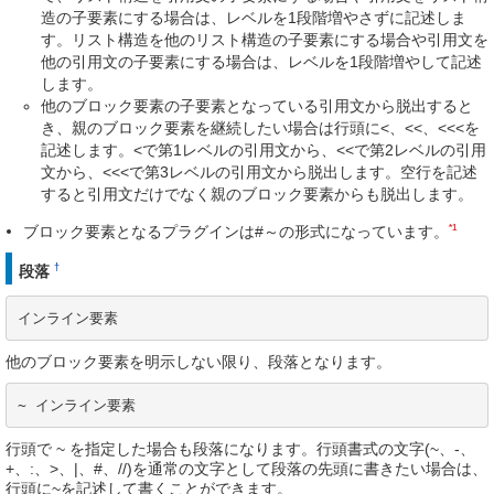
造の子要素にする場合は、レベルを1段階増やさずに記述しま
す。リスト構造を他のリスト構造の子要素にする場合や引用文を
他の引用文の子要素にする場合は、レベルを1段階増やして記述
します。
他のブロック要素の子要素となっている引用文から脱出すると
き、親のブロック要素を継続したい場合は行頭に<、<<、<<<を
記述します。<で第1レベルの引用文から、<<で第2レベルの引用
文から、<<<で第3レベルの引用文から脱出します。空行を記述
すると引用文だけでなく親のブロック要素からも脱出します。
*1
ブロック要素となるプラグインは#～の形式になっています。
†
段落
インライン要素
他のブロック要素を明示しない限り、段落となります。
~ インライン要素
行頭で ~ を指定した場合も段落になります。行頭書式の文字(~、-、
+、:、>、|、#、//)を通常の文字として段落の先頭に書きたい場合は、
行頭に~を記述して書くことができます。