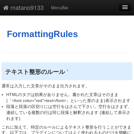
matano9133
MenuBar
編集
添付
FormattingRules
凍結解除
新規
最終更新
テキスト整形のルール
†
一覧
通常は入力した文章がそのまま出力されます。
単語検索
HTMLのタグは効果がありません。書かれた文章はそのまま
(「<font color="red">text</font>」といった形のまま)表示されます
段落と段落の区切りには空行をはさんで下さい。空行をはさまず、
連続している複数の行は同じ段落と解釈されます (連結して表示さ
れます)
これに加えて、特定のルールによるテキスト整形を行うことができま
す。以下では、プラグインについてはよく使われるものだけを簡略に