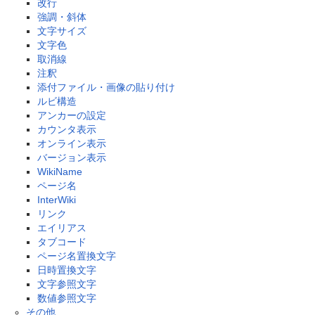
改行
強調・斜体
文字サイズ
文字色
取消線
注釈
添付ファイル・画像の貼り付け
ルビ構造
アンカーの設定
カウンタ表示
オンライン表示
バージョン表示
WikiName
ページ名
InterWiki
リンク
エイリアス
タブコード
ページ名置換文字
日時置換文字
文字参照文字
数値参照文字
その他