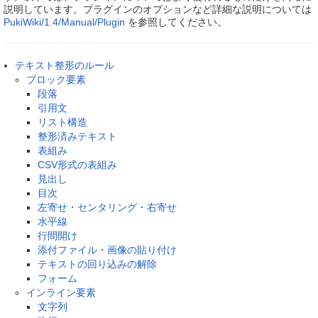
説明しています。プラグインのオプションなど詳細な説明については
PukiWiki/1.4/Manual/Plugin
を参照してください。
テキスト整形のルール
ブロック要素
段落
引用文
リスト構造
整形済みテキスト
表組み
CSV形式の表組み
見出し
目次
左寄せ・センタリング・右寄せ
水平線
行間開け
添付ファイル・画像の貼り付け
テキストの回り込みの解除
フォーム
インライン要素
文字列