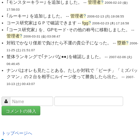
｢モンスターキラー｣ を追加しました。 --
管理者
?
2006-02-10 (金)
17:58:03
｢ルーキー｣ を追加しました。 --
管理者
?
2006-02-13 (月) 19:08:55
コース研究家はＧＰで確認できます --
fgg
?
2006-02-23 (木) 17:16:58
｢コース研究家｣ を、GPモード･その他の称号に移動しました。 --
管理者
?
2006-03-31 (金) 03:08:47
対戦でかなり僅差で負けたら不運の貴公子になった。 --
塁爺
?
2006-
11-25 (土) 21:51:07
筐体ランキングで｢ナンパな●●｣を確認しました。 --
2007-02-06 (火)
06:46:45
ナンパはオレも見たことある。たしか対戦で「ピーチ」「ミズパッ
クマン」の２台を相手にルイージ使って勝負したら出た。 --
2007-
10-13 (土) 00:43:07
トップページへ