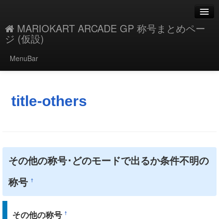
MARIOKART ARCADE GP 称号まとめペー
ジ (仮設)
MenuBar
編集
添付
title-others
凍結
新規
最終更新
その他の称号･どのモードで出るか条件不明の
一覧
称号
†
単語検索
その他の称号
†