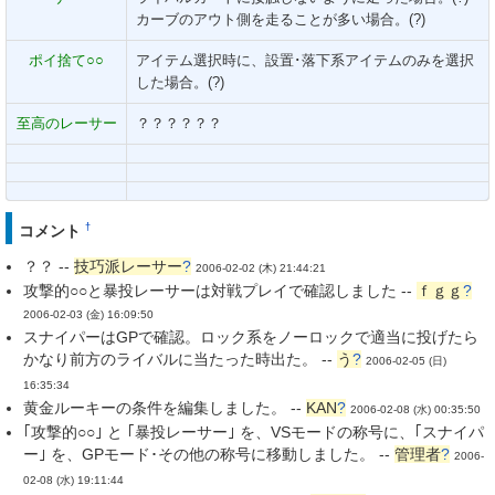
カーブのアウト側を走ることが多い場合。(?)
ポイ捨て○○
アイテム選択時に、設置･落下系アイテムのみを選択
した場合。(?)
至高のレーサー
？？？？？？
†
コメント
？？ --
技巧派レーサー
?
2006-02-02 (木) 21:44:21
攻撃的○○と暴投レーサーは対戦プレイで確認しました --
ｆｇｇ
?
2006-02-03 (金) 16:09:50
スナイパーはGPで確認。ロック系をノーロックで適当に投げたら
かなり前方のライバルに当たった時出た。 --
う
?
2006-02-05 (日)
16:35:34
黄金ルーキーの条件を編集しました。 --
KAN
?
2006-02-08 (水) 00:35:50
｢攻撃的○○｣ と ｢暴投レーサー｣ を、VSモードの称号に、｢スナイパ
ー｣ を、GPモード･その他の称号に移動しました。 --
管理者
?
2006-
02-08 (水) 19:11:44