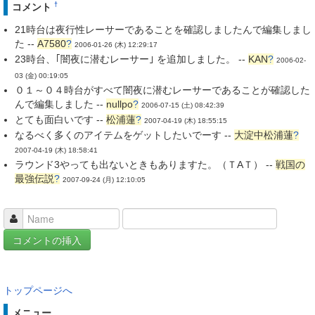
†
コメント
21時台は夜行性レーサーであることを確認しましたんで編集しまし
た --
A7580
?
2006-01-26 (木) 12:29:17
23時台、｢闇夜に潜むレーサー｣ を追加しました。 --
KAN
?
2006-02-
03 (金) 00:19:05
０１～０４時台がすべて闇夜に潜むレーサーであることが確認した
んで編集しました --
nullpo
?
2006-07-15 (土) 08:42:39
とても面白いです --
松浦蓮
?
2007-04-19 (木) 18:55:15
なるべく多くのアイテムをゲットしたいでーす --
大淀中松浦蓮
?
2007-04-19 (木) 18:58:41
ラウンド3やっても出ないときもありますた。（ＴΑＴ） --
戦国の
最強伝説
?
2007-09-24 (月) 12:10:05
トップページへ
メニュー