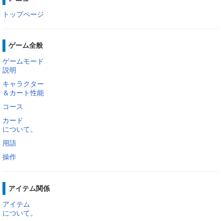
トップページ
ゲーム全般
ゲームモード
説明
キャラクター
＆カート性能
コース
カード
について。
用語
操作
アイテム関係
アイテム
について。