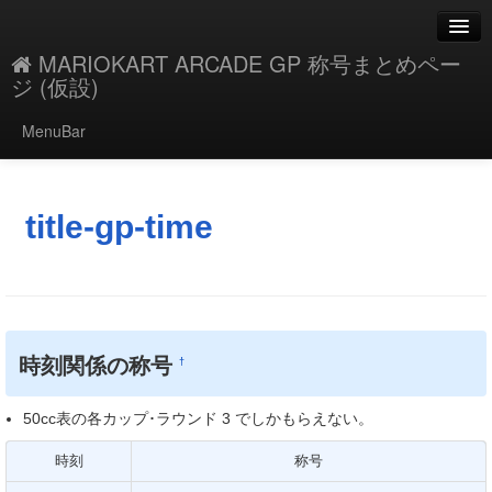
MARIOKART ARCADE GP 称号まとめペー
ジ (仮設)
MenuBar
編集
添付
title-gp-time
凍結
新規
最終更新
時刻関係の称号
†
一覧
50cc表の各カップ･ラウンド 3 でしかもらえない。
単語検索
時刻
称号