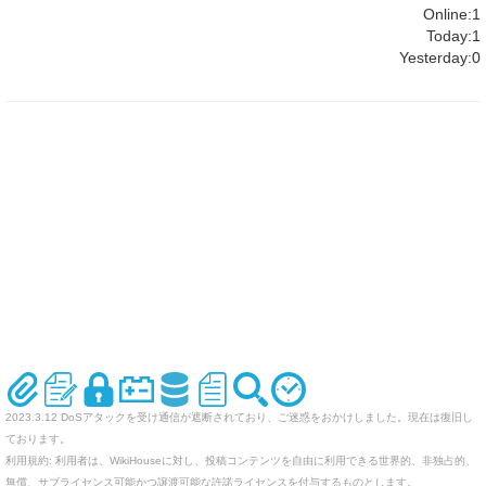
Online:1
Today:1
Yesterday:0
2023.3.12 DoSアタックを受け通信が遮断されており、ご迷惑をおかけしました。現在は復旧し
ております。
利用規約: 利用者は、WikiHouseに対し、投稿コンテンツを自由に利用できる世界的、非独占的、
無償、サブライセンス可能かつ譲渡可能な許諾ライセンスを付与するものとします。