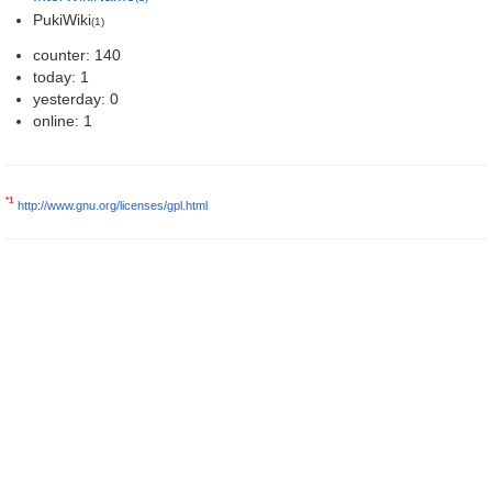
PukiWiki
(1)
counter: 140
today: 1
yesterday: 0
online: 1
*1
http://www.gnu.org/licenses/gpl.html