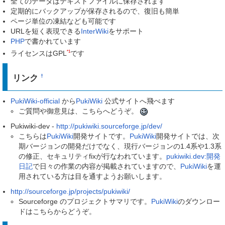
全てのデータはテキストファイルに保存されます
定期的にバックアップが保存されるので、復旧も簡単
ページ単位の凍結なども可能です
URLを短く表現できる
InterWiki
をサポート
PHP
で書かれています
*1
ライセンスはGPL
です
リンク
†
PukiWiki-official
から
PukiWiki
公式サイトへ飛べます
ご質問や御意見は、こちらへどうぞ。
Pukiwiki-dev -
http://pukiwiki.sourceforge.jp/dev/
こちらは
PukiWiki
開発サイトです。
PukiWiki
開発サイトでは、次
期バージョンの開発だけでなく、現行バージョンの1.4系や1.3系
の修正、セキュリティfixが行なわれています。
pukiwiki.dev:開発
日記
で日々の作業の内容が掲載されていますので、
PukiWiki
を運
用されている方は目を通すようお願いします。
http://sourceforge.jp/projects/pukiwiki/
Sourceforge のプロジェクトサマリです。
PukiWiki
のダウンロー
ドはこちらからどうぞ。