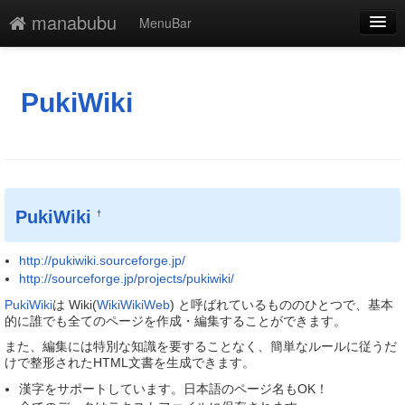
manabubu
MenuBar
編集
添付
PukiWiki
凍結解除
新規
最終更新
PukiWiki
†
一覧
http://pukiwiki.sourceforge.jp/
単語検索
http://sourceforge.jp/projects/pukiwiki/
PukiWiki
は Wiki(
WikiWikiWeb
) と呼ばれているもののひとつで、基本
的に誰でも全てのページを作成・編集することができます。
また、編集には特別な知識を要することなく、簡単なルールに従うだ
けで整形されたHTML文書を生成できます。
漢字をサポートしています。日本語のページ名もOK！