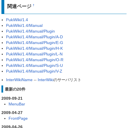
関連ページ
†
PukiWiki/1.4
PukiWiki/1.4/Manual
PukiWiki/1.4/Manual/Plugin
PukiWiki/1.4/Manual/Plugin/A-D
PukiWiki/1.4/Manual/Plugin/E-G
PukiWiki/1.4/Manual/Plugin/H-K
PukiWiki/1.4/Manual/Plugin/L-N
PukiWiki/1.4/Manual/Plugin/O-R
PukiWiki/1.4/Manual/Plugin/S-U
PukiWiki/1.4/Manual/Plugin/V-Z
InterWikiName
--
InterWiki
のサーバリスト
最新の20件
2009-09-21
MenuBar
2009-04-27
FrontPage
2009-04-26