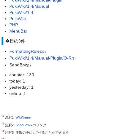
PukiWiki/1.4/Manual
PukiWiki/1.4
PukiWiki
PHP
MenuBar
今日の3件
FormattingRules
(2)
PukiWiki/1.4/Manual/Plugin/O-R
(1)
SandBox
(1)
counter: 130
today: 1
yesterday: 1
online: 1
*1
注釈1:
WikiName
*2
注釈2:
SandBox
へのリンク
*3
*4
注釈3: 注釈の中にも
作ることができます
*4