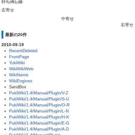
打ち消し線
左寄せ
中寄せ
右寄せ
最新の20件
2010-09-19
RecentDeleted
FrontPage
YukiWiki
WikiWikiWeb
WikiName
WikiEngines
SandBox
PukiWiki/1.4/Manual/Plugin/V-Z
PukiWiki/1.4/Manual/Plugin/S-U
PukiWiki/1.4/Manual/Plugin/O-R
PukiWiki/1.4/Manual/Plugin/L-N
PukiWiki/1.4/Manual/Plugin/H-K
PukiWiki/1.4/Manual/Plugin/E-G
PukiWiki/1.4/Manual/Plugin/A-D
PukiWiki/1.4/Manual/Plugin