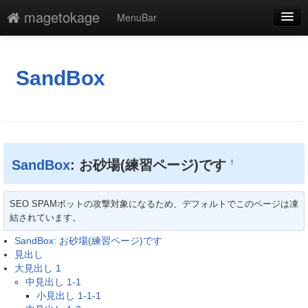
magetokage
MenuBar
編集
添付
SandBox
凍結解除
新規
最終更新
SandBox
: お砂場(練習ページ)です
†
一覧
SEO SPAMボットの攻撃対象になるため、デフォルトでこのページは凍
単語検索
結されています。
SandBox: お砂場(練習ページ)です
見出し
大見出し 1
中見出し 1-1
小見出し 1-1-1