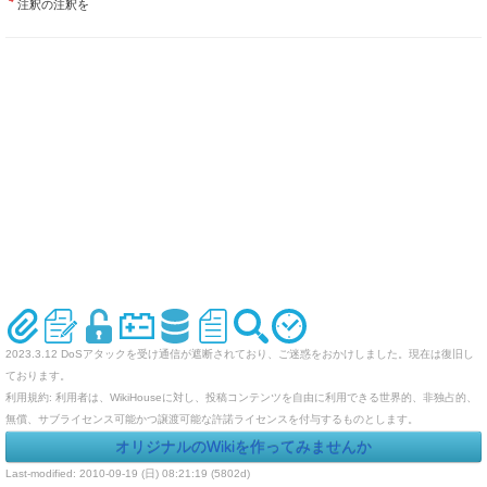
注釈の注釈を
2023.3.12 DoSアタックを受け通信が遮断されており、ご迷惑をおかけしました。現在は復旧し
ております。
利用規約: 利用者は、WikiHouseに対し、投稿コンテンツを自由に利用できる世界的、非独占的、
無償、サブライセンス可能かつ譲渡可能な許諾ライセンスを付与するものとします。
オリジナルのWikiを作ってみませんか
Last-modified: 2010-09-19 (日) 08:21:19 (5802d)