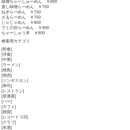
味噌ちゃーしゅーめん ￥800
唐し味噌らーめん ￥750
ねぎらーめん ￥750
ざるらーめん ￥750
じゃじゃめん ￥800
でくの坊らーめん ￥900
ちゃーしゅう丼 ￥800
検索用カテゴリ
[和食]
[洋食]
[中華]
[ラーメン]
[焼鳥]
[焼肉]
[ジンギスカン]
[寿司]
[レストラン]
[居酒屋]
[バー]
[カフェ]
[雑貨]
[レコード･CD]
[クラブ]
[本屋]