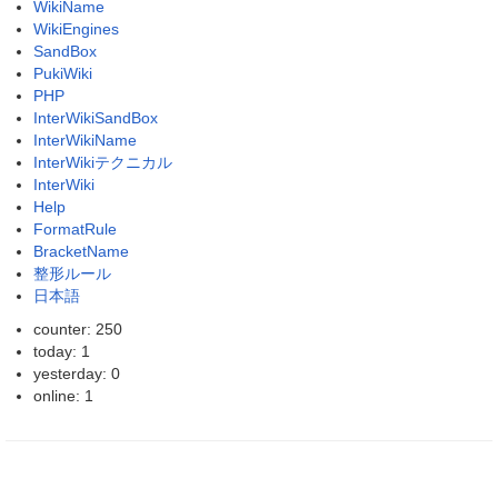
WikiName
WikiEngines
SandBox
PukiWiki
PHP
InterWikiSandBox
InterWikiName
InterWikiテクニカル
InterWiki
Help
FormatRule
BracketName
整形ルール
日本語
counter: 250
today: 1
yesterday: 0
online: 1