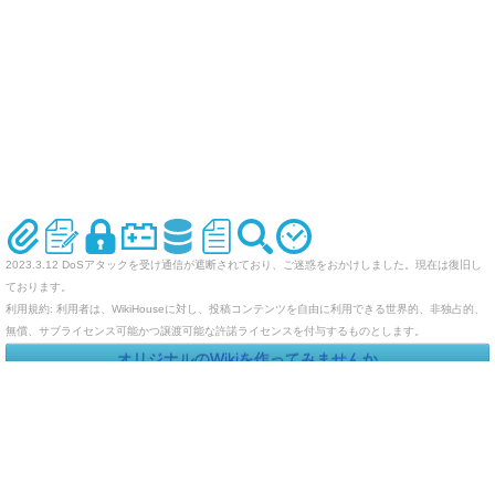
2023.3.12 DoSアタックを受け通信が遮断されており、ご迷惑をおかけしました。現在は復旧し
ております。
利用規約: 利用者は、WikiHouseに対し、投稿コンテンツを自由に利用できる世界的、非独占的、
無償、サブライセンス可能かつ譲渡可能な許諾ライセンスを付与するものとします。
オリジナルのWikiを作ってみませんか
Last-modified: 2005-08-21 (日) 18:48:21 (7656d)
エラー等で表示されないページがありましたら、URLを support@wikihouse.com までご連絡願い
ます。
Site admin:
WikiHouse - 無料レンタルWikiサービス
:
WikiHouseランキング
PukiWiki 1.4.7
Copyright © 2001-2006
PukiWiki Developers Team
. License is
GPL
.
Based on "PukiWiki" 1.3 by
yu-ji
. Powered by PHP 5.5.9-1ubuntu4.29. HTML convert time: