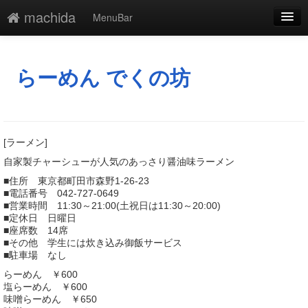
machida
MenuBar
編集
添付
らーめん でくの坊
凍結
新規
[ラーメン]
最終更新
自家製チャーシューが人気のあっさり醤油味ラーメン
■住所 東京都町田市森野1-26-23
一覧
■電話番号 042-727-0649
■営業時間 11:30～21:00(土祝日は11:30～20:00)
単語検索
■定休日 日曜日
■座席数 14席
■その他 学生には炊き込み御飯サービス
■駐車場 なし
らーめん ￥600
塩らーめん ￥600
味噌らーめん ￥650