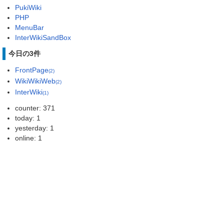
PukiWiki
PHP
MenuBar
InterWikiSandBox
今日の3件
FrontPage
(2)
WikiWikiWeb
(2)
InterWiki
(1)
counter: 371
today: 1
yesterday: 1
online: 1