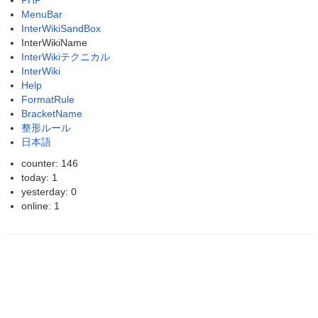
PHP
MenuBar
InterWikiSandBox
InterWikiName
InterWikiテクニカル
InterWiki
Help
FormatRule
BracketName
整形ルール
日本語
counter: 146
today: 1
yesterday: 0
online: 1