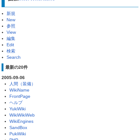
新規
New
参照
View
編集
Edit
検索
Search
最新の20件
2005-09-06
人間（装備）
WikiName
FrontPage
ヘルプ
YukiWiki
WikiWikiWeb
WikiEngines
SandBox
PukiWiki