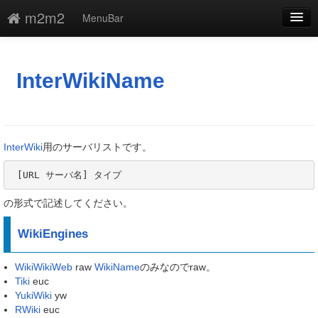
m2m2
MenuBar
編集
添付
InterWikiName
凍結
新規
InterWiki
用のサーバリストです。
最終更新
 [URL サーバ名] タイプ
一覧
の形式で記述してください。
単語検索
WikiEngines
WikiWikiWeb
raw
WikiName
のみなのでraw。
Tiki
euc
YukiWiki
yw
RWiki
euc