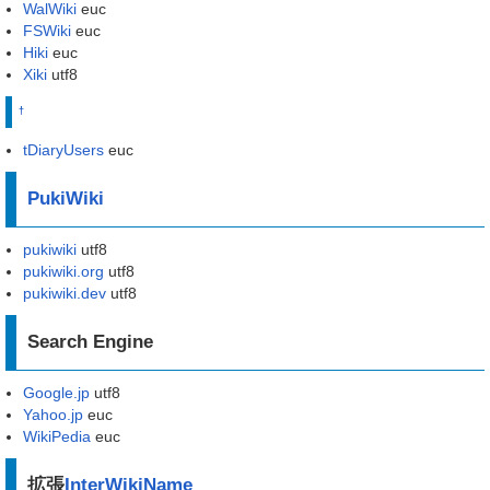
WalWiki
euc
FSWiki
euc
Hiki
euc
Xiki
utf8
†
tDiaryUsers
euc
PukiWiki
pukiwiki
utf8
pukiwiki.org
utf8
pukiwiki.dev
utf8
Search Engine
Google.jp
utf8
Yahoo.jp
euc
WikiPedia
euc
拡張
InterWikiName