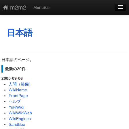
m2m2
MenuBar
編集
添付
日本語
凍結
新規
日本語のページ。
最終更新
最新の20件
一覧
2005-09-06
人間（装備）
単語検索
WikiName
FrontPage
ヘルプ
YukiWiki
WikiWikiWeb
WikiEngines
SandBox