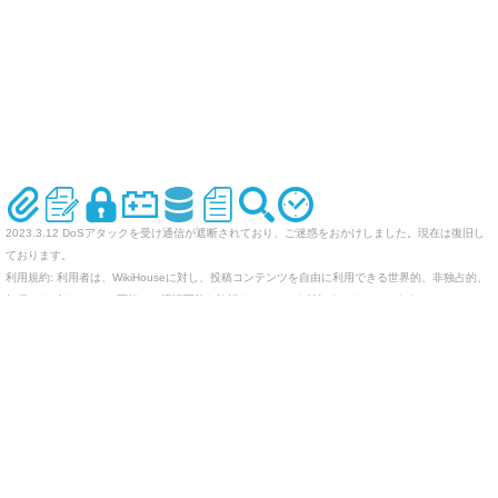
2023.3.12 DoSアタックを受け通信が遮断されており、ご迷惑をおかけしました。現在は復旧し
ております。
利用規約: 利用者は、WikiHouseに対し、投稿コンテンツを自由に利用できる世界的、非独占的、
無償、サブライセンス可能かつ譲渡可能な許諾ライセンスを付与するものとします。
オリジナルのWikiを作ってみませんか
Last-modified: 2005-09-06 (火) 18:25:43 (7641d)
エラー等で表示されないページがありましたら、URLを support@wikihouse.com までご連絡願い
ます。
Site admin:
WikiHouse - 無料レンタルWikiサービス
:
WikiHouseランキング
PukiWiki 1.4.7
Copyright © 2001-2006
PukiWiki Developers Team
. License is
GPL
.
Based on "PukiWiki" 1.3 by
yu-ji
. Powered by PHP 5.5.9-1ubuntu4.29. HTML convert time:
0.011 sec.
counter: 212, today: 1, yesterday: 0