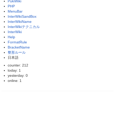
PukiWiki
PHP
MenuBar
InterWikiSandBox
InterWikiName
InterWikiテクニカル
InterWiki
Help
FormatRule
BracketName
整形ルール
日本語
counter: 212
today: 1
yesterday: 0
online: 1