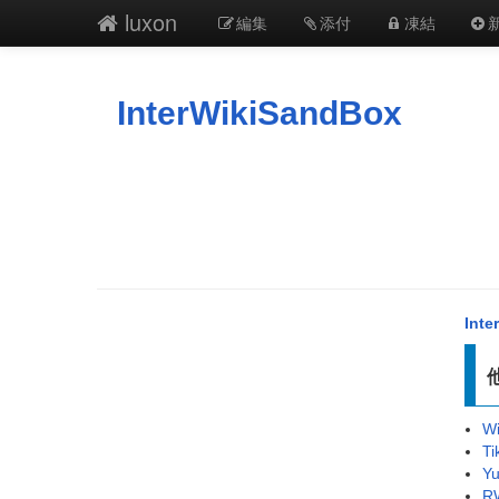
luxon
編集
添付
凍結
InterWikiSandBox
Inte
Wi
Ti
Yu
RW