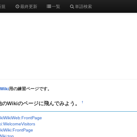
新規
最終更新
一覧
単語検索
rWiki
用の練習ページです。
他のWikiのページに飛んでみよう。
†
kiWikiWeb:FrontPage
ki:WelcomeVisitors
kiWiki:FrontPage
iki:top