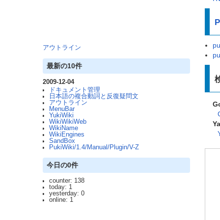
P
pu
アウトライン
pu
最新の10件
2009-12-04
ドキュメント管理
日本語の複合動詞と反復疑問文
アウトライン
G
MenuBar
YukiWiki
WikiWikiWeb
Y
WikiName
WikiEngines
SandBox
PukiWiki/1.4/Manual/Plugin/V-Z
今日の0件
counter: 138
today: 1
yesterday: 0
online: 1