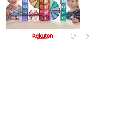
した。現在は復旧しております。
きる世界的、非独占的、無償、サブライセンス可能かつ譲渡可能な許諾ライセンスを付与するものとします