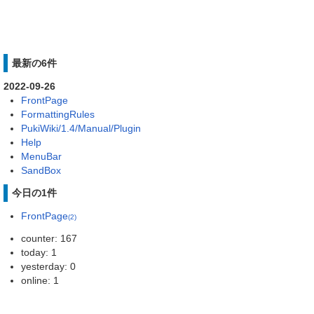
最新の6件
2022-09-26
FrontPage
FormattingRules
PukiWiki/1.4/Manual/Plugin
Help
MenuBar
SandBox
今日の1件
FrontPage
(2)
counter: 167
today: 1
yesterday: 0
online: 1