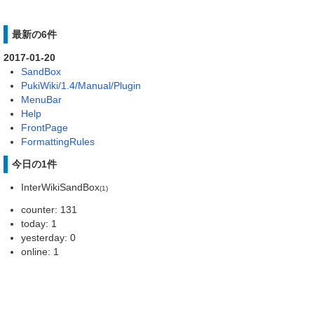
最新の6件
2017-01-20
SandBox
PukiWiki/1.4/Manual/Plugin
MenuBar
Help
FrontPage
FormattingRules
今日の1件
InterWikiSandBox
(1)
counter: 131
today: 1
yesterday: 0
online: 1