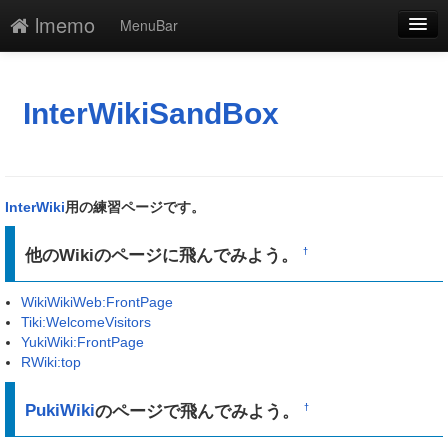
lmemo
MenuBar
編集
添付
InterWikiSandBox
凍結
新規
InterWiki
用の練習ページです。
最終更新
他のWikiのページに飛んでみよう。
†
一覧
WikiWikiWeb:FrontPage
単語検索
Tiki:WelcomeVisitors
YukiWiki:FrontPage
RWiki:top
PukiWiki
のページで飛んでみよう。
†