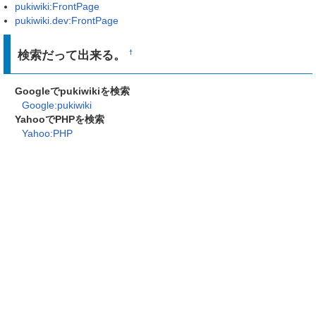
pukiwiki:FrontPage
pukiwiki.dev:FrontPage
検索だって出来る。
†
Googleでpukiwikiを検索
Google:pukiwiki
YahooでPHPを検索
Yahoo:PHP