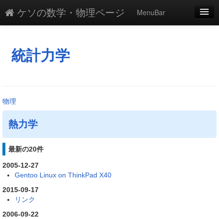
ケソの数学・物理ページ
MenuBar
編集
添付
統計力学
凍結
新規
物理
最終更新
熱力学
一覧
単語検索
最新の20件
2005-12-27
Gentoo Linux on ThinkPad X40
2015-09-17
リンク
2006-09-22