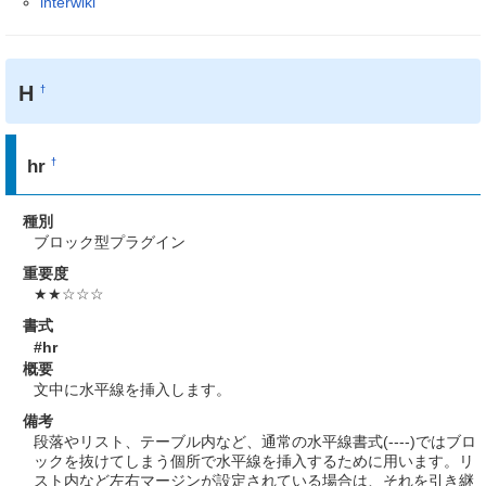
interwiki
H
†
hr
†
種別
ブロック型プラグイン
重要度
★★☆☆☆
書式
#hr
概要
文中に水平線を挿入します。
備考
段落やリスト、テーブル内など、通常の水平線書式(----)ではブロ
ックを抜けてしまう個所で水平線を挿入するために用います。リ
スト内など左右マージンが設定されている場合は、それを引き継