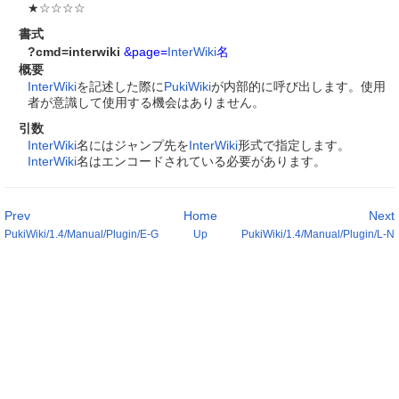
★☆☆☆☆
書式
?cmd=interwiki
&page=
InterWiki
名
概要
InterWiki
を記述した際に
PukiWiki
が内部的に呼び出します。使用
者が意識して使用する機会はありません。
引数
InterWiki
名にはジャンプ先を
InterWiki
形式で指定します。
InterWiki
名はエンコードされている必要があります。
Prev
Home
Next
PukiWiki/1.4/Manual/Plugin/E-G
Up
PukiWiki/1.4/Manual/Plugin/L-N