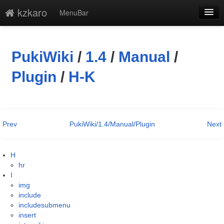
kzkaro
MenuBar
編集
添付
PukiWiki
/
1.4
/
Manual
/
凍結解除
Plugin
/
H-K
新規
最終更新
Prev
PukiWiki/1.4/Manual/Plugin
Next
一覧
単語検索
H
hr
I
img
include
includesubmenu
insert