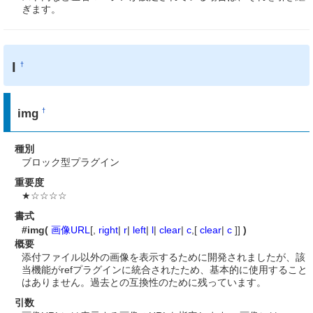
ぎます。
I
†
img
†
種別
ブロック型プラグイン
重要度
★☆☆☆☆
書式
#img(
画像URL
[,
right
|
r
|
left
|
l
|
clear
|
c
,[
clear
|
c
]]
)
概要
添付ファイル以外の画像を表示するために開発されましたが、該
当機能がrefプラグインに統合されたため、基本的に使用すること
はありません。過去との互換性のために残っています。
引数