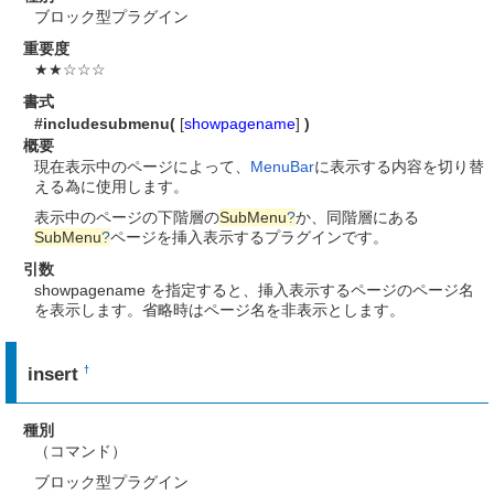
ブロック型プラグイン
重要度
★★☆☆☆
書式
#includesubmenu(
[
showpagename
]
)
概要
現在表示中のページによって、
MenuBar
に表示する内容を切り替
える為に使用します。
表示中のページの下階層の
SubMenu
?
か、同階層にある
SubMenu
?
ページを挿入表示するプラグインです。
引数
showpagename を指定すると、挿入表示するページのページ名
を表示します。省略時はページ名を非表示とします。
insert
†
種別
（コマンド）
ブロック型プラグイン