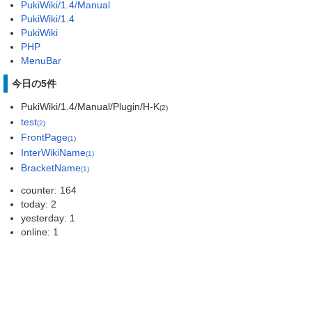
PukiWiki/1.4/Manual
PukiWiki/1.4
PukiWiki
PHP
MenuBar
今日の5件
PukiWiki/1.4/Manual/Plugin/H-K
(2)
test
(2)
FrontPage
(1)
InterWikiName
(1)
BracketName
(1)
counter: 164
today: 2
yesterday: 1
online: 1