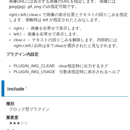
画像URLには表示する画像のURLを指定します。 画像には
jpeg(jpg), gif, png のみ指定可能です。
right,r,left,l,clear,c で画像の表示位置とテキストの回りこみを指定
します。省略時は left が指定されたとみなします。
right,r － 画像を右寄せで表示します。
left,l － 画像を右寄せで表示します。
clear,c － テキストの回りこみを解除します。内部的には
right,r,left,l 以外は全てclearが選択されたと見なされます。
プラグイン内設定
PLUGIN_IMG_CLEAR clear指定時に出力するタグ
PLUGIN_IMG_USAGE 引数未指定時に表示されるヘルプ
include
†
種別
ブロック型プラグイン
重要度
★★★☆☆