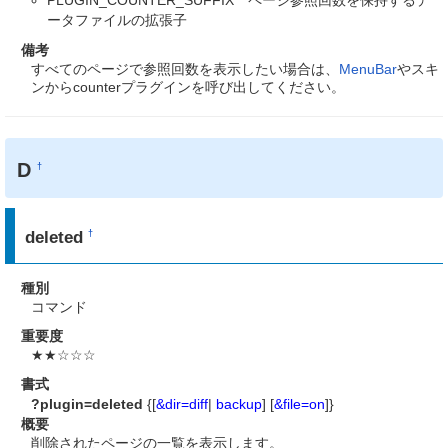
PLUGIN_COUNTER_SUFFIX ページ参照回数を保持するデ
ータファイルの拡張子
備考
すべてのページで参照回数を表示したい場合は、
MenuBar
やスキ
ンからcounterプラグインを呼び出してください。
D
†
deleted
†
種別
コマンド
重要度
★★☆☆☆
書式
?plugin=deleted
{[
&dir=diff
|
backup
] [
&file=on
]}
概要
削除されたページの一覧を表示します。