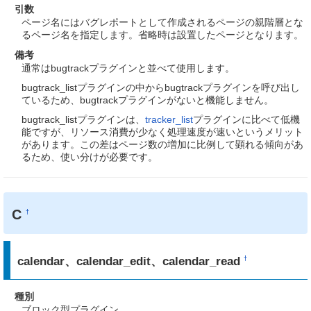
引数
ページ名にはバグレポートとして作成されるページの親階層とな
るページ名を指定します。省略時は設置したページとなります。
備考
通常はbugtrackプラグインと並べて使用します。
bugtrack_listプラグインの中からbugtrackプラグインを呼び出し
ているため、bugtrackプラグインがないと機能しません。
bugtrack_listプラグインは、
tracker_list
プラグインに比べて低機
能ですが、リソース消費が少なく処理速度が速いというメリット
があります。この差はページ数の増加に比例して顕れる傾向があ
るため、使い分けが必要です。
C
†
calendar、calendar_edit、calendar_read
†
種別
ブロック型プラグイン