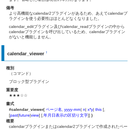
備考
より高機能なcalendar2プラグインがあるため、あえてcalendarプ
ラグインを使う必要性はほとんどなくなりました。
calendar_editプラグイン及びcalendar_readプラグインの中から
calendarプラグインを呼び出しているため、calendarプラグイン
がないと機能しません。
calendar_viewer
†
種別
（コマンド）
ブロック型プラグイン
重要度
★★★☆☆
書式
#calendar_viewer(
ページ名
,
yyyy-mm
|
n
|
x*y
|
this
[,
[
past
|
future
|
view
] [,
年月日表示の区切り文字
]]
)
概要
calendarプラグインまたはcalendar2プラグインで作成されたペー