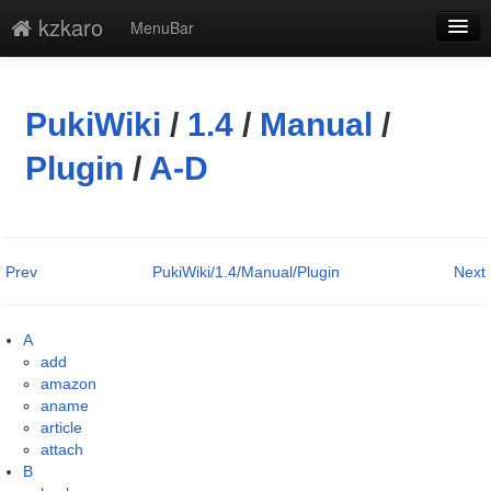
kzkaro
MenuBar
編集
添付
PukiWiki
/
1.4
/
Manual
/
凍結解除
Plugin
/
A-D
新規
最終更新
Prev
PukiWiki/1.4/Manual/Plugin
Next
一覧
単語検索
A
add
amazon
aname
article
attach
B