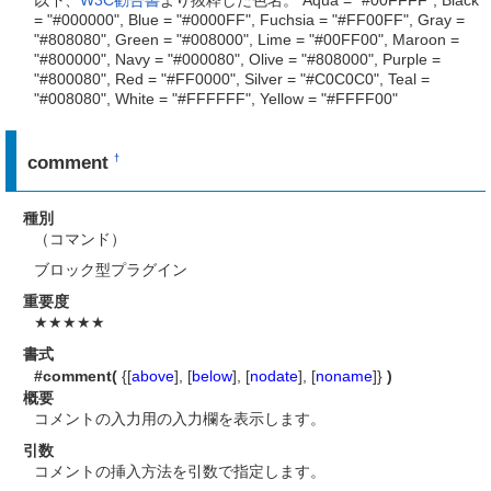
以下、
W3C勧告書
より抜粋した色名。 Aqua = "#00FFFF", Black
= "#000000", Blue = "#0000FF", Fuchsia = "#FF00FF", Gray =
"#808080", Green = "#008000", Lime = "#00FF00", Maroon =
"#800000", Navy = "#000080", Olive = "#808000", Purple =
"#800080", Red = "#FF0000", Silver = "#C0C0C0", Teal =
"#008080", White = "#FFFFFF", Yellow = "#FFFF00"
comment
†
種別
（コマンド）
ブロック型プラグイン
重要度
★★★★★
書式
#comment(
{[
above
], [
below
], [
nodate
], [
noname
]}
)
概要
コメントの入力用の入力欄を表示します。
引数
コメントの挿入方法を引数で指定します。