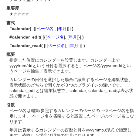
重要度
★☆☆☆☆
書式
#calendar(
[{[
ページ名
], [
年月
]}]
)
#calendar_edit(
[{[
ページ名
], [
年月
]}]
)
#calendar_read(
[{[
ページ名
], [
年月
]}]
)
概要
指定した位置にカレンダーを設置します。カレンダー上で
yyyy/mm/ddという日付を選択すると、ページ名/yyyymmddとい
うページを編集／表示できます。
カレンダーの日付を選択した場合に該当するページを編集状態、
表示状態のどちらで開くかが３つのプラグインの違いです。
calendar_editとは編集状態で、calendar, calendar_readは表示状
態で開きます。
引数
ページ名は編集/参照するカレンダーのページの上位ページ名を指
定します。 ページ名を省略すると設置したページのページ名にな
ります。
年月は表示するカレンダーの西暦と月をyyyymmの形式で指定し
ます。省略した場合は現在の年月になります。