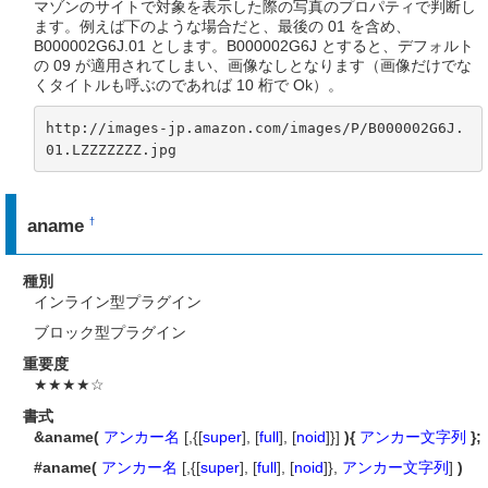
マゾンのサイトで対象を表示した際の写真のプロパティで判断し
ます。例えば下のような場合だと、最後の 01 を含め、
B000002G6J.01 とします。B000002G6J とすると、デフォルト
の 09 が適用されてしまい、画像なしとなります（画像だけでな
くタイトルも呼ぶのであれば 10 桁で Ok）。
http://images-jp.amazon.com/images/P/B000002G6J.
01.LZZZZZZZ.jpg
aname
†
種別
インライン型プラグイン
ブロック型プラグイン
重要度
★★★★☆
書式
&aname(
アンカー名
[,{[
super
], [
full
], [
noid
]}]
){
アンカー文字列
};
#aname(
アンカー名
[,{[
super
], [
full
], [
noid
]},
アンカー文字列
]
)