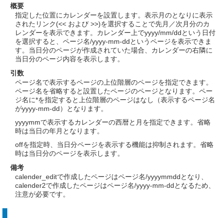
概要
指定した位置にカレンダーを設置します。表示月のとなりに表示
されたリンク(<< および >>)を選択することで先月／次月分のカ
レンダーを表示できます。カレンダー上でyyyy/mm/ddという日付
を選択すると、ページ名/yyyy-mm-ddというページを表示できま
す。当日分のページが作成されていた場合、カレンダーの右隣に
当日分のページ内容を表示します。
引数
ページ名で表示するページの上位階層のページを指定できます。
ページ名を省略すると設置したページのページとなります。ペー
ジ名に*を指定すると上位階層のページはなし（表示するページ名
がyyyy-mm-dd）となります。
yyyymmで表示するカレンダーの西暦と月を指定できます。省略
時は当日の年月となります。
offを指定時、当日分ページを表示する機能は抑制されます。省略
時は当日分のページを表示します。
備考
calender_editで作成したページはページ名/yyyymmddとなり、
calender2で作成したページはページ名/yyyy-mm-ddとなるため、
注意が必要です。