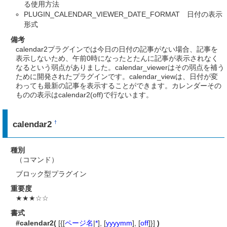
る使用方法
PLUGIN_CALENDAR_VIEWER_DATE_FORMAT 日付の表示
形式
備考
calendar2プラグインでは今日の日付の記事がない場合、記事を
表示しないため、午前0時になったとたんに記事が表示されなく
なるという弱点がありました。calendar_viewerはその弱点を補う
ために開発されたプラグインです。calendar_viewは、日付が変
わっても最新の記事を表示することができます。カレンダーその
ものの表示はcalendar2(off)で行ないます。
calendar2
†
種別
（コマンド）
ブロック型プラグイン
重要度
★★★☆☆
書式
#calendar2(
[{[
ページ名
|
*
], [
yyyymm
], [
off
]}]
)