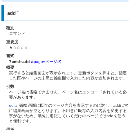
add
†
種別
コマンド
重要度
★☆☆☆☆
書式
?cmd=add
&page=ページ名
概要
実行すると編集画面が表示されます。更新ボタンを押すと、指定
した既存ページの末尾に編集欄で入力した内容が追加されます。
引数
ページ名は省略できません。ページ名はエンコードされている必
要があります。
edit
が編集画面に既存のページ内容を表示するのに対し、addは常
に編集画面が空となります。不用意に既存の入力内容を変更する
事がないため、単純に追記していくだけのページではaddを使う
と便利です。
備考