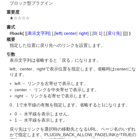
ブロック型プラグイン
重要度
★☆☆☆☆
書式
#back(
[[
表示文字列
] [,[
left
|
center
|
right
] [,[
0
|
1
] [,[
戻り先
] ]]]]
)
概要
指定した位置に戻り先へのリンクを設置します。
引数
表示文字列は省略すると「戻る」になります。
left、center、rightで表示位置を指定します。省略時はcenterにな
ります。
left － リンクを左寄せで表示します。
center － リンクを中央寄せで表示します。
right － リンクを右寄せで表示します。
0、1で水平線の有無を指定します。省略すると1になります。
0 － 水平線を表示しません。
1 － 水平線を表示します。
戻り先はリンクを選択時の移動先となるURL、ページ名のいずれ
かで指定します。PLUGIN_BACK_ALLOW_PAGELINKがTRUEの