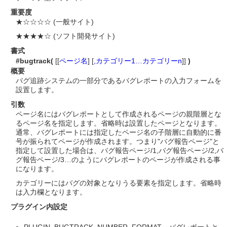
重要度
★☆☆☆☆ (一般サイト)
★★★★☆ (ソフト開発サイト)
書式
#bugtrack(
[[
ページ名
] [
,カテゴリー1…カテゴリーn
]]
)
概要
バグ追跡システムの一部分であるバグレポートの入力フォームを
設置します。
引数
ページ名にはバグレポートとして作成されるページの親階層とな
るページ名を指定します。省略時は設置したページとなります。
通常、バグレポートには指定したページ名の子階層に自動的に番
号が振られてページが作成されます。つまり"バグ報告ページ"と
指定して設置した場合は、バグ報告ページ/1,バグ報告ページ/2,バ
グ報告ページ/3…のようにバグレポートのページが作成される事
になります。
カテゴリーにはバグの対象となりうる要素を指定します。省略時
は入力欄となります。
プラグイン内設定
PLUGIN_BUGTRACK_NUMBER_FORMAT バグレポートと