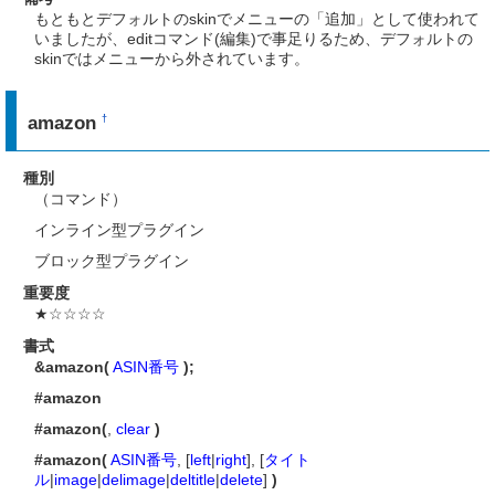
もともとデフォルトのskinでメニューの「追加」として使われて
いましたが、editコマンド(編集)で事足りるため、デフォルトの
skinではメニューから外されています。
amazon
†
種別
（コマンド）
インライン型プラグイン
ブロック型プラグイン
重要度
★☆☆☆☆
書式
&amazon(
ASIN番号
);
#amazon
#amazon(
,
clear
)
#amazon(
ASIN番号
, [
left
|
right
], [
タイト
ル
|
image
|
delimage
|
deltitle
|
delete
]
)