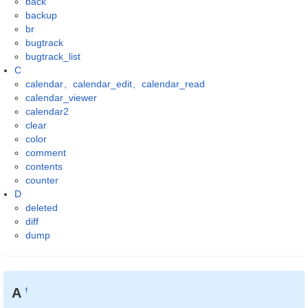
back
backup
br
bugtrack
bugtrack_list
C
calendar、calendar_edit、calendar_read
calendar_viewer
calendar2
clear
color
comment
contents
counter
D
deleted
diff
dump
A
†