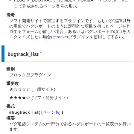
して作成されるページ番号の形式
備考
ソフト開発サイトで重宝するプラグインです。もしバグ追跡以外
の用途でバグレポートのように定型的な項目を持ったページを作
成するフォームが欲しい場合，あるいはバグレポートの項目をカ
スタマイズしたい場合は
tracker
プラグインを使用して下さい。
bugtrack_list
†
種別
ブロック型プラグイン
重要度
★☆☆☆☆ (一般サイト)
★★★★☆ (ソフト開発サイト)
書式
#bugtrack_list(
[
ページ名
]
)
概要
バグ追跡システムの一部分であるバグレポートの一覧表示を行い
ます。