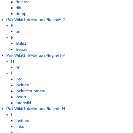
deleted
diff
dump
PukiWiki/1.4/Manual/Plugin/E-G
E
edit
F
filelist
freeze
PukiWiki/1.4/Manual/Plugin/H-K
H
hr
I
img
include
includesubmenu
insert
interwiki
PukiWiki/1.4/Manual/Plugin/L-N
L
lastmod
links
list