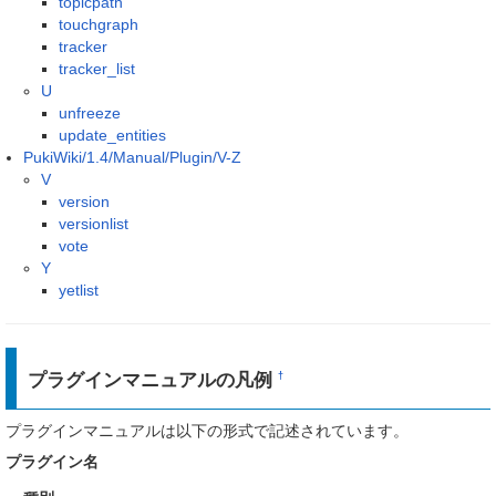
topicpath
touchgraph
tracker
tracker_list
U
unfreeze
update_entities
PukiWiki/1.4/Manual/Plugin/V-Z
V
version
versionlist
vote
Y
yetlist
プラグインマニュアルの凡例
†
プラグインマニュアルは以下の形式で記述されています。
プラグイン名