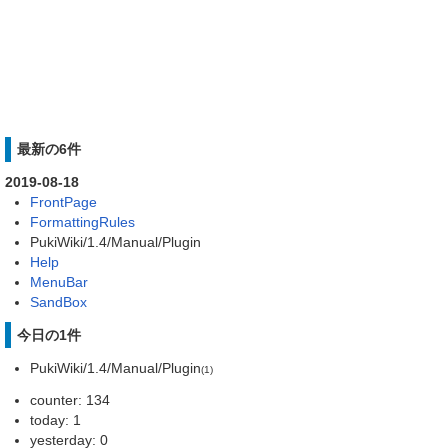
最新の6件
2019-08-18
FrontPage
FormattingRules
PukiWiki/1.4/Manual/Plugin
Help
MenuBar
SandBox
今日の1件
PukiWiki/1.4/Manual/Plugin
(1)
counter: 134
today: 1
yesterday: 0