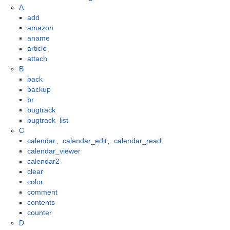
A
add
amazon
aname
article
attach
B
back
backup
br
bugtrack
bugtrack_list
C
calendar、calendar_edit、calendar_read
calendar_viewer
calendar2
clear
color
comment
contents
counter
D