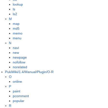
lookup
ls
ls2
M
map
md5
memo
menu
N
navi
new
newpage
nofollow
norelated
PukiWiki/1.4/Manual/Plugin/O-R
O
online
P
paint
pcomment
popular
R