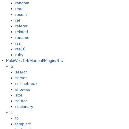
random
read
recent
ref
referer
related
rename
rss
rss10
ruby
PukiWiki/1.4/Manual/Plugin/S-U
S
search
server
setlinebreak
showrss
size
source
stationary
T
tb
template