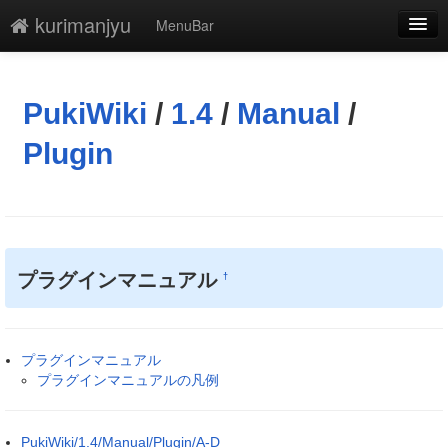
kurimanjyu
MenuBar
編集
添付
PukiWiki
/
1.4
/
Manual
/
凍結解除
Plugin
新規
最終更新
一覧
プラグインマニュアル
†
単語検索
プラグインマニュアル
プラグインマニュアルの凡例
PukiWiki/1.4/Manual/Plugin/A-D