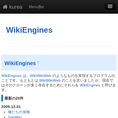
kurea
MenuBar
編集
添付
WikiEngines
凍結
新規
最終更新
WikiEngines
†
一覧
WikiEngines
は、
WikiWikiWeb
のようなものを実現するプログラムの
単語検索
ことです。もともとは
WikiWikiWeb
のことを言いましたが、現在で
はそのクローンが多く存在するためにそれらを
WikiEngines
と呼びま
す。
最新の20件
2009-12-01
俺たちの冒険
YukiWiki