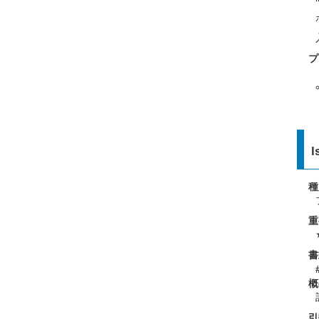
プ
l
種
重
書
概
引