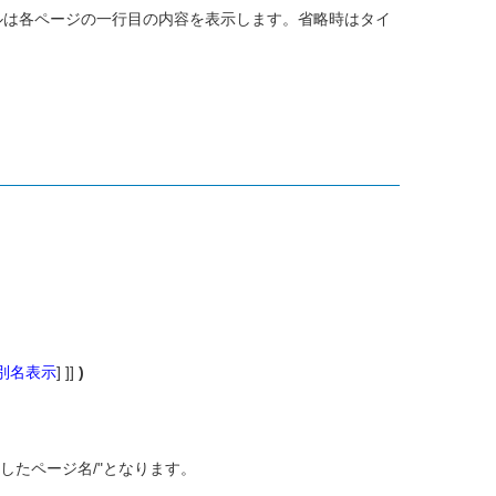
トルは各ページの一行目の内容を表示します。省略時はタイ
kの別名表示
] ]]
)
したページ名/"となります。