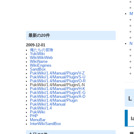
M
最新の20件
N
2009-12-01
俺たちの冒険
YukiWiki
WikiWikiWeb
WikiName
WikiEngines
SandBox
PukiWiki/1.4/Manual/Plugin/V-Z
PukiWiki/1.4/Manual/Plugin/S-U
PukiWiki/1.4/Manual/Plugin/O-R
PukiWiki/1.4/Manual/Plugin/L-N
PukiWiki/1.4/Manual/Plugin/H-K
PukiWiki/1.4/Manual/Plugin/E-G
PukiWiki/1.4/Manual/Plugin/A-D
L
PukiWiki/1.4/Manual/Plugin
PukiWiki/1.4/Manual
PukiWiki/1.4
PukiWiki
PHP
l
MenuBar
InterWikiSandBox
種