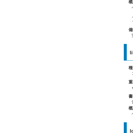
概
備
l
種
重
書
概
l