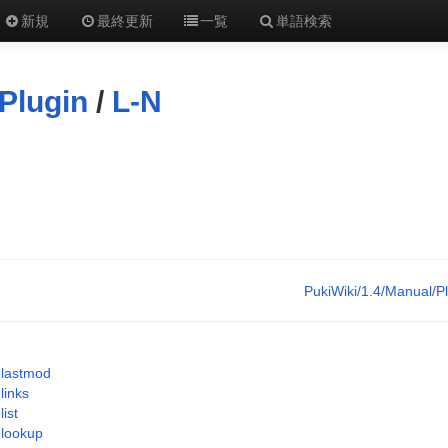
新規
最終更新
一覧
単語検索
Plugin
/
L-N
PukiWiki/1.4/Manual/P
lastmod
links
list
lookup