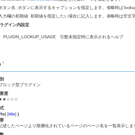
ボタン名: ボタンに表示するキャプションを指定します。省略時は'looku
入力欄の初期値: 初期値を指定したい場合に記入します。省略時は空文
ラグイン内設定
PLUGIN_LOOKUP_USAGE 引数未指定時に表示されるヘルプ
s
†
別
ブロック型プラグイン
要度
★★☆☆☆
式
#ls(
[
title
]
)
要
記述したページより階層化されているページのページ名を一覧表示しま
数