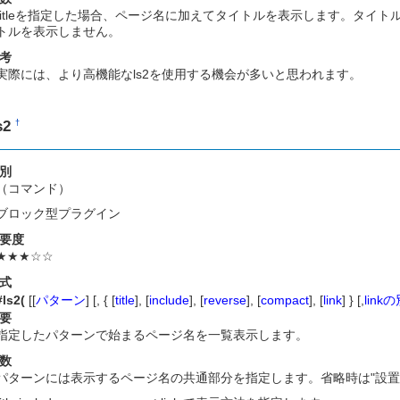
titleを指定した場合、ページ名に加えてタイトルを表示します。タイ
トルを表示しません。
考
実際には、より高機能なls2を使用する機会が多いと思われます。
s2
†
別
（コマンド）
ブロック型プラグイン
要度
★★★☆☆
式
#ls2(
[[
パターン
] [, { [
title
], [
include
], [
reverse
], [
compact
], [
link
] } [,
lin
要
指定したパターンで始まるページ名を一覧表示します。
数
パターンには表示するページ名の共通部分を指定します。省略時は"設置