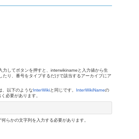
ボタンを押すと、interwikinameと入力値から生
信したり、番号をタイプするだけで該当するアーカイブにア
は、以下のような
InterWiki
と同じです。
InterWikiName
の
おく必要があります。
ず何らかの文字列を入力する必要があります。