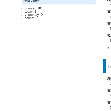
今日の0件
counter: 181
重
today: 1
yesterday: 0
online: 1
書
概
引
l
種
重
書