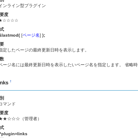
インライン型プラグイン
要度
★☆☆☆☆
式
&lastmod(
[
ページ名
]
);
要
指定したページの最終更新日時を表示します。
数
ページ名には最終更新日時を表示したいページ名を指定します。 省略
inks
†
別
コマンド
要度
★★☆☆☆（管理者）
式
?plugin=links