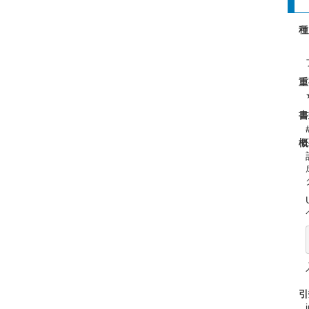
種
重
書
概
引