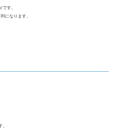
p'です。
字列になります。
す。