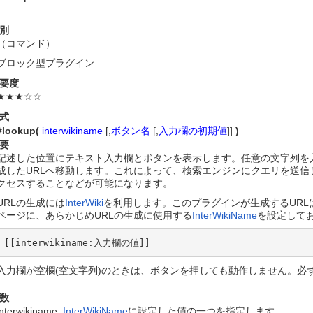
別
（コマンド）
ブロック型プラグイン
要度
★★★☆☆
式
#lookup(
interwikiname
[,
ボタン名
[,
入力欄の初期値
]]
)
要
記述した位置にテキスト入力欄とボタンを表示します。任意の文字列を入力して
成したURLへ移動します。これによって、検索エンジンにクエリを送
クセスすることなどが可能になります。
URLの生成には
InterWiki
を利用します。このプラグインが生成するURL
ページに、あらかじめURLの生成に使用する
InterWikiName
を設定して
[[interwikiname:入力欄の値]]
入力欄が空欄(空文字列)のときは、ボタンを押しても動作しません。必
数
interwikiname:
InterWikiName
に設定した値の一つを指定します。