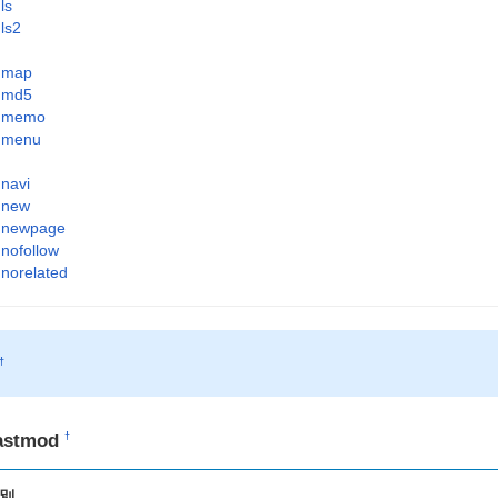
ls
ls2
map
md5
memo
menu
navi
new
newpage
nofollow
norelated
†
astmod
†
別