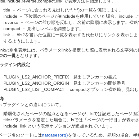
title,include,reverse,compact,link で表示方法を指定します。
title － ページに含まれる見出し(*,**,***)の一覧を併記します。
include － 下位層のページが#includeを使用していた場合、incl
reverse － ページの並び順を反転し、名前の降順に表示します。
compact － 見出しレベルを調整します。
link － #ls2を書いた位置に一覧を表示する代わりにリンクを表
するようにします。
linkの別名表示には、パラメータlinkを指定した際に表示される文字
ジの一覧
となります。
ラグイン内設定
PLUGIN_LS2_ANCHOR_PREFIX 見出しアンカーの書式
PLUGIN_LS2_ANCHOR_ORIGIN 見出しアンカーの開始番号
PLUGIN_LS2_LIST_COMPACT compactオプション省略時、
考
ls プラグインとの違いについて。
階層化されたページの起点となるページが、lsでは記述したページ固定
titleパラメータを指定した場合に、lsでは「ページの一行目」が表
include, link という表示オプションが追加されています。
ページ名のソートには
natcasesort()
を使っているため、昇順の場合、半