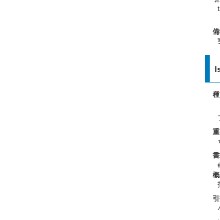
備
l
種
重
書
概
引