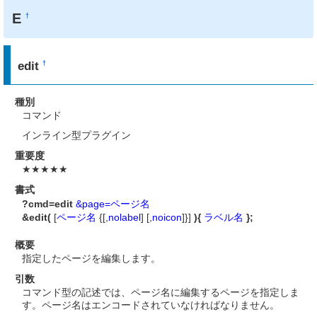
E
†
edit
†
種別
コマンド
インライン型プラグイン
重要度
★★★★★
書式
?cmd=edit
&page=ページ名
&edit(
[
ページ名
{[,
nolabel
] [,
noicon
]}]
){
ラベル名
};
概要
指定したページを編集します。
引数
コマンド型の記述では、ページ名に編集するページを指定しま
す。ページ名はエンコードされていなければなりません。