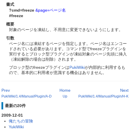
書式
?cmd=freeze
&page=ページ名
#freeze
概要
対象のページを凍結し、不用意に変更できないようにします。
引数
ページ名には凍結するページを指定します。ページ名はエンコー
ドされている必要があります。コマンド型でfreezeプラグインを
実行するとブロック型プラグインが凍結対象のページ先頭に挿入
（凍結解除の場合は削除）されます。
ブロック型のfreezeプラグインは
PukiWiki
が内部的に利用するも
ので、基本的に利用者が意識する機会はありません。
Prev
Home
Next
PukiWiki/1.4/Manual/Plugin/A-D
Up
PukiWiki/1.4/Manual/Plugin/H-K
最新の20件
2009-12-01
俺たちの冒険
YukiWiki