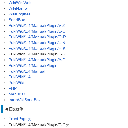
WikiWikiWeb
WikiName
WikiEngines
SandBox
PukiWiki/1.4/Manual/Plugin/V-Z
PukiWiki/1.4/Manual/Plugin/S-U
PukiWiki/1.4/Manual/Plugin/O-R
PukiWiki/1.4/Manual/Plugin/L-N
PukiWiki/1.4/Manual/Plugin/H-K
PukiWiki/1.4/Manual/Plugin/E-G
PukiWiki/1.4/Manual/Plugin/A-D
PukiWiki/1.4/Manual/Plugin
PukiWiki/1.4/Manual
PukiWiki/1.4
PukiWiki
PHP
MenuBar
InterWikiSandBox
今日の3件
FrontPage
(1)
PukiWiki/1.4/Manual/Plugin/E-G
(1)