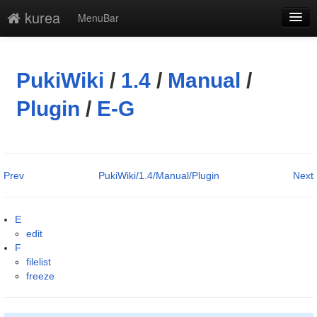
kurea
MenuBar
編集
添付
PukiWiki
/
1.4
/
Manual
/
凍結解除
Plugin
/
E-G
新規
最終更新
Prev
PukiWiki/1.4/Manual/Plugin
Next
一覧
単語検索
E
edit
F
filelist
freeze