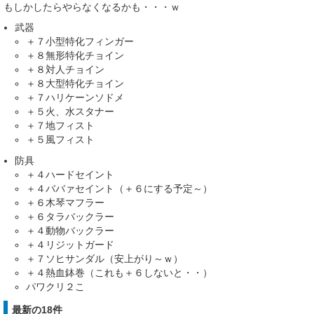
もしかしたらやらなくなるかも・・・ｗ
武器
＋７小型特化フィンガー
＋８無形特化チョイン
＋８対人チョイン
＋８大型特化チョイン
＋７ハリケーンソドメ
＋５火、水スタナー
＋７地フィスト
＋５風フィスト
防具
＋４ハードセイント
＋４ババァセイント（＋６にする予定～）
＋６木琴マフラー
＋６タラバックラー
＋４動物バックラー
＋４リジットガード
＋７ソヒサンダル（安上がり～ｗ）
＋４熱血鉢巻（これも＋６しないと・・）
パワクリ２こ
最新の18件