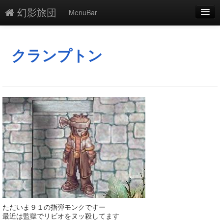
幻影旅団
MenuBar
編集
添付
クランプトン
凍結
新規
最終更新
一覧
単語検索
ただいま９１の指弾モンクですー
最近は監獄でリビオをヌッ殺してます