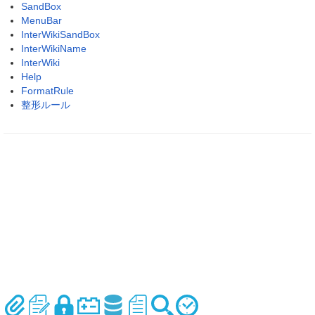
SandBox
MenuBar
InterWikiSandBox
InterWikiName
InterWiki
Help
FormatRule
整形ルール