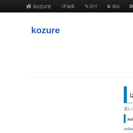
kozure
編集
添付
凍結
kozure
古い
xu
xubu