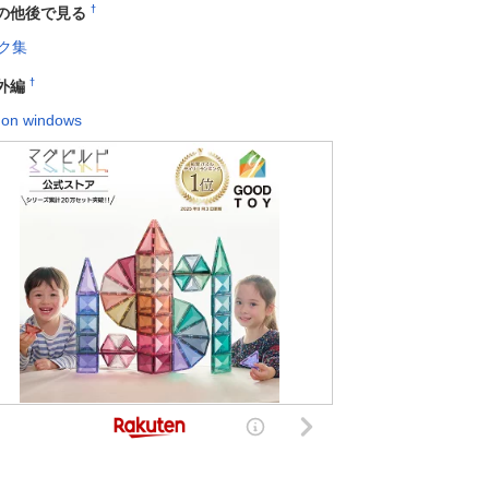
†
の他後で見る
ク集
†
外編
 on windows