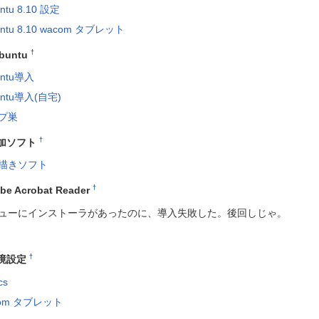
ntu 8.10 設定
untu 8.10 wacom タブレット
†
buntu
untu導入
untu導入(自宅)
プ巣
†
加ソフト
描きソフト
†
be Acrobat Reader
ューにインストーラがあったのに、導入失敗した。後回しじゃ。
†
境設定
cs
com タブレット