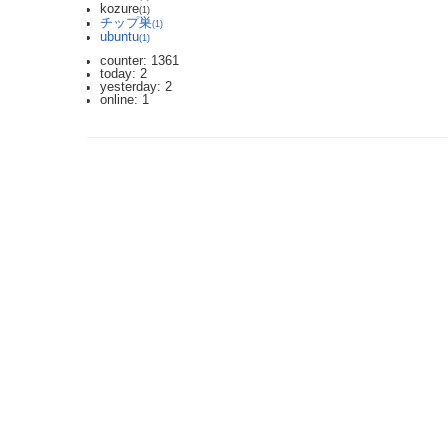
kozure
(1)
チップ巣
(1)
ubuntu
(1)
counter: 1361
today: 2
yesterday: 2
online: 1
2023.3.12 DoSアタックを受け通信が遮断されており、ご迷惑をおかけしま
利用規約: 利用者は、WikiHouseに対し、投稿コンテンツを自由に利用で
Last-modified: 2009-01-25 (日) 20:02:59 (6401d)
エラー等で表示されないページがありましたら、URLを support@wikihouse.