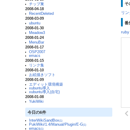
そ
チップ巣
2008-04-18
リン
RecentDeleted
2008-03-09
番
ubuntu
2008-01-30
ruby
Meadow3
2008-01-24
MenuBar
2008-01-17
OSP2007
emacs
2008-01-15
リンク集
2008-01-10
お絵描きソフト
2008-01-09
エディット環境構築
xubuntu導入
xubuntu導入(自宅)
2008-01-08
YukiWiki
今日の6件
InterWikiSandBox
(1)
PukiWiki/1.4/Manual/Plugin/E-G
(1)
emacs
(1)