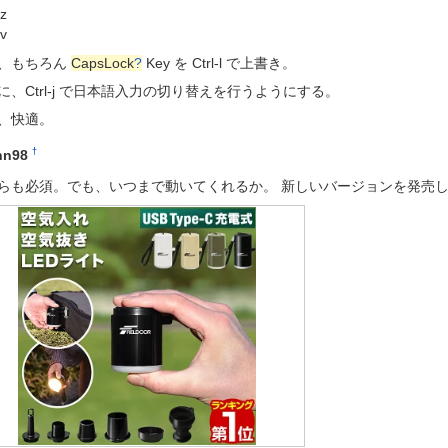
z
v
、もちろん
CapsLock
?
Key を Ctrl-l で上書き。
に、Ctrl-j で日本語入力の切り替えを行うようにする。
、快適。
†
nn98
らも必須。でも、いつまで動いてくれるか。 新しいバージョンを発売