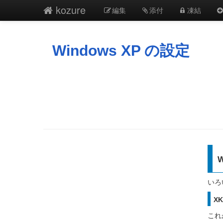
kozure
編集
添付
凍結
Windows XP の設定
いろ
XK
これ