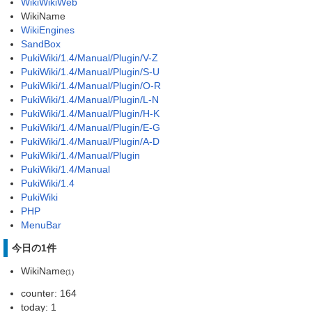
WikiWikiWeb
WikiName
WikiEngines
SandBox
PukiWiki/1.4/Manual/Plugin/V-Z
PukiWiki/1.4/Manual/Plugin/S-U
PukiWiki/1.4/Manual/Plugin/O-R
PukiWiki/1.4/Manual/Plugin/L-N
PukiWiki/1.4/Manual/Plugin/H-K
PukiWiki/1.4/Manual/Plugin/E-G
PukiWiki/1.4/Manual/Plugin/A-D
PukiWiki/1.4/Manual/Plugin
PukiWiki/1.4/Manual
PukiWiki/1.4
PukiWiki
PHP
MenuBar
今日の1件
WikiName
(1)
counter: 164
today: 1