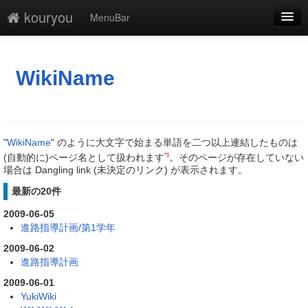
kouryou
MenuBar
編集
添付
WikiName
凍結
新規
"
WikiName
" のように大文字で始まる単語を二つ以上連結したものは
最終更新
*1
(自動的に)ページ名として扱われます
。そのページが存在していない
場合は Dangling link (未決定のリンク) が表示されます。
一覧
最新の20件
単語検索
2009-06-05
進路指導計画/第1学年
2009-06-02
進路指導計画
2009-06-01
YukiWiki