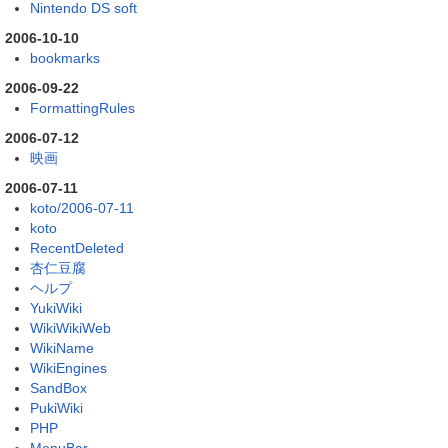
Nintendo DS soft
2006-10-10
bookmarks
2006-09-22
FormattingRules
2006-07-12
映画
2006-07-11
koto/2006-07-11
koto
RecentDeleted
杏仁豆腐
ヘルプ
YukiWiki
WikiWikiWeb
WikiName
WikiEngines
SandBox
PukiWiki
PHP
MenuBar