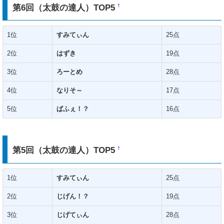
第6回（太鼓の達人）TOP5
†
1位
すみてぃん
25点
2位
はずき
19点
3位
ろーとめ
28点
4位
なりそ～
17点
5位
ぱふぇ！？
16点
第5回（太鼓の達人）TOP5
†
1位
すみてぃん
25点
2位
じげん！？
19点
3位
じげてぃん
28点