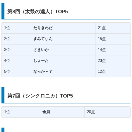
第8回（太鼓の達人）TOP5
†
1位
たりきわだ
21点
2位
すみてぃん
15点
3位
さきいか
14点
4位
しょーた
23点
5位
なっか～？
12点
第7回（シンクロニカ）TOP5
†
1位
全員
20点