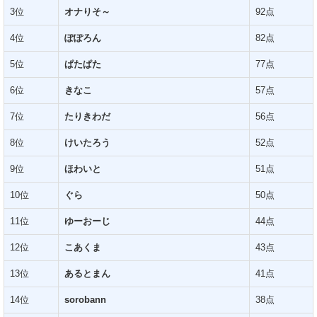
3位
オナりそ～
92点
4位
ぽぽろん
82点
5位
ぱたぱた
77点
6位
きなこ
57点
7位
たりきわだ
56点
8位
けいたろう
52点
9位
ほわいと
51点
10位
ぐら
50点
11位
ゆーおーじ
44点
12位
こあくま
43点
13位
あるとまん
41点
14位
sorobann
38点