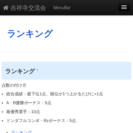
吉祥寺交流会
MenuBar
編集
添付
ランキング
凍結解除
新規
最終更新
ランキング
†
一覧
点数の付け方
単語検索
総合成績：最下位1点、順位が1つ上がるたびに+1点
A・B優勝ボーナス：5点
最優秀選手：10点
ドンダフルコンボ・Rzボーナス：5点
ランキング