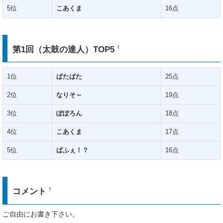
5位
こあくま
16点
第1回（太鼓の達人）TOP5
†
1位
ぱたぱた
25点
2位
なりそ～
19点
3位
ぽぽろん
18点
4位
こあくま
17点
5位
ぱふぇ！？
16点
コメント
†
ご自由にお書き下さい。