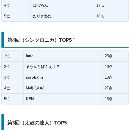
4位
ぽぽろん
17点
5位
たりきわだ
16点
第4回（シンクロニカ）TOP5
†
1位
latte
25点
2位
まうんとぱふぇ！？
19点
3位
sorobann
18点
4位
Melji(メル)
27点
5位
KEN
16点
第3回（太鼓の達人）TOP5
†