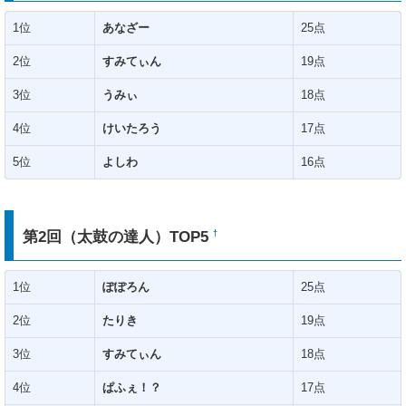
1位
あなざー
25点
2位
すみてぃん
19点
3位
うみぃ
18点
4位
けいたろう
17点
5位
よしわ
16点
第2回（太鼓の達人）TOP5
†
1位
ぽぽろん
25点
2位
たりき
19点
3位
すみてぃん
18点
4位
ぱふぇ！？
17点