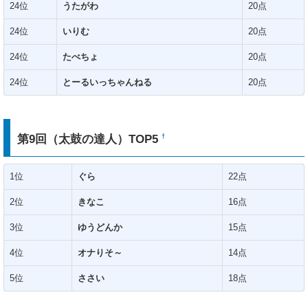
24位
うたがわ
20点
24位
いりむ
20点
24位
たべちょ
20点
24位
とーるいっちゃんねる
20点
第9回（太鼓の達人）TOP5
†
1位
ぐら
22点
2位
きなこ
16点
3位
ゆうどんか
15点
4位
オナりそ～
14点
5位
ささい
18点