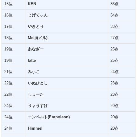
15位
KEN
36点
16位
じげてぃん
34点
17位
やきとり
33点
18位
Melji(メル)
27点
19位
あなざー
25点
19位
latte
25点
21位
みぃこ
24点
22位
いぬひとし
23点
22位
しょーた
23点
24位
りょうすけ
20点
24位
エンペルト(Empoleon)
20点
24位
Himmel
20点