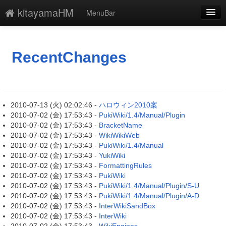
kitayamaHM
MenuBar
新規
最終更新
RecentChanges
一覧
単語検索
2010-07-13 (火) 02:02:46 -
ハロウィン2010案
2010-07-02 (金) 17:53:43 -
PukiWiki/1.4/Manual/Plugin
2010-07-02 (金) 17:53:43 -
BracketName
2010-07-02 (金) 17:53:43 -
WikiWikiWeb
2010-07-02 (金) 17:53:43 -
PukiWiki/1.4/Manual
2010-07-02 (金) 17:53:43 -
YukiWiki
2010-07-02 (金) 17:53:43 -
FormattingRules
2010-07-02 (金) 17:53:43 -
PukiWiki
2010-07-02 (金) 17:53:43 -
PukiWiki/1.4/Manual/Plugin/S-U
2010-07-02 (金) 17:53:43 -
PukiWiki/1.4/Manual/Plugin/A-D
2010-07-02 (金) 17:53:43 -
InterWikiSandBox
2010-07-02 (金) 17:53:43 -
InterWiki