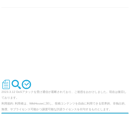
2023.3.12 DoSアタックを受け通信が遮断されており、ご迷惑をおかけしました。現在は復旧し
ております。
利用規約: 利用者は、WikiHouseに対し、投稿コンテンツを自由に利用できる世界的、非独占的、
無償、サブライセンス可能かつ譲渡可能な許諾ライセンスを付与するものとします。
オリジナルのWikiを作ってみませんか
Last-modified: 2010-07-13 (火) 02:02:46 (5869d)
エラー等で表示されないページがありましたら、URLを support@wikihouse.com までご連絡願い