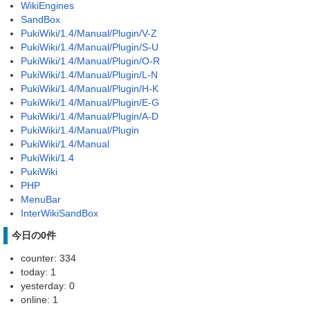
WikiEngines
SandBox
PukiWiki/1.4/Manual/Plugin/V-Z
PukiWiki/1.4/Manual/Plugin/S-U
PukiWiki/1.4/Manual/Plugin/O-R
PukiWiki/1.4/Manual/Plugin/L-N
PukiWiki/1.4/Manual/Plugin/H-K
PukiWiki/1.4/Manual/Plugin/E-G
PukiWiki/1.4/Manual/Plugin/A-D
PukiWiki/1.4/Manual/Plugin
PukiWiki/1.4/Manual
PukiWiki/1.4
PukiWiki
PHP
MenuBar
InterWikiSandBox
今日の0件
counter: 334
today: 1
yesterday: 0
online: 1