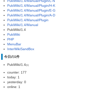
PukiWiki/1.4/Manual/Plugin/L-N
PukiWiki/1.4/Manual/Plugin/H-K
PukiWiki/1.4/Manual/Plugin/E-G
PukiWiki/1.4/Manual/Plugin/A-D
PukiWiki/1.4/Manual/Plugin
PukiWiki/1.4/Manual
PukiWiki/1.4
PukiWiki
PHP
MenuBar
InterWikiSandBox
今日の1件
PukiWiki/1.4
(1)
counter: 177
today: 1
yesterday: 0
online: 1