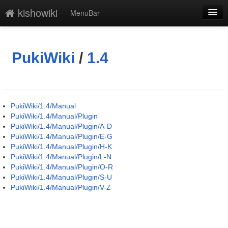
kishowiki
MenuBar
編集
添付
PukiWiki
/
1.4
凍結解除
新規
PukiWiki/1.4/Manual
最終更新
PukiWiki/1.4/Manual/Plugin
PukiWiki/1.4/Manual/Plugin/A-D
一覧
PukiWiki/1.4/Manual/Plugin/E-G
PukiWiki/1.4/Manual/Plugin/H-K
単語検索
PukiWiki/1.4/Manual/Plugin/L-N
PukiWiki/1.4/Manual/Plugin/O-R
PukiWiki/1.4/Manual/Plugin/S-U
PukiWiki/1.4/Manual/Plugin/V-Z