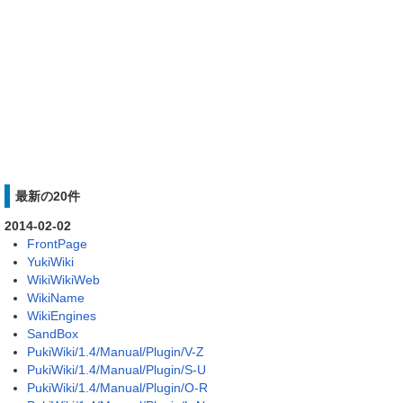
最新の20件
2014-02-02
FrontPage
YukiWiki
WikiWikiWeb
WikiName
WikiEngines
SandBox
PukiWiki/1.4/Manual/Plugin/V-Z
PukiWiki/1.4/Manual/Plugin/S-U
PukiWiki/1.4/Manual/Plugin/O-R