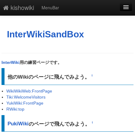
kishowiki
MenuBar
編集
添付
InterWikiSandBox
凍結
新規
InterWiki
用の練習ページです。
最終更新
他のWikiのページに飛んでみよう。
†
一覧
WikiWikiWeb:FrontPage
単語検索
Tiki:WelcomeVisitors
YukiWiki:FrontPage
RWiki:top
PukiWiki
のページで飛んでみよう。
†