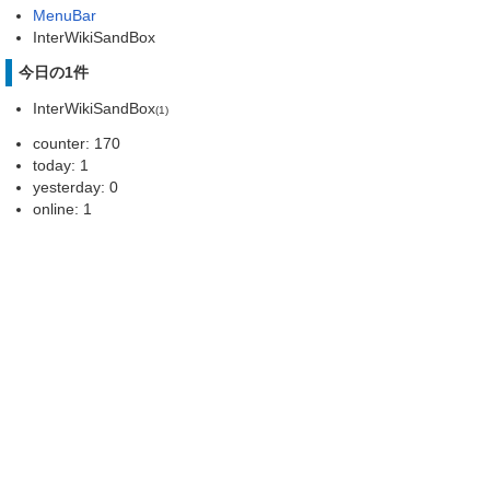
MenuBar
InterWikiSandBox
今日の1件
InterWikiSandBox
(1)
counter: 170
today: 1
yesterday: 0
online: 1