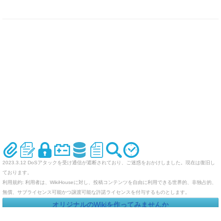
2023.3.12 DoSアタックを受け通信が遮断されており、ご迷惑をおかけしました。現在は復旧し
ております。
利用規約: 利用者は、WikiHouseに対し、投稿コンテンツを自由に利用できる世界的、非独占的、
無償、サブライセンス可能かつ譲渡可能な許諾ライセンスを付与するものとします。
オリジナルのWikiを作ってみませんか
Last-modified: 2014-02-02 (日) 22:06:47 (4572d)