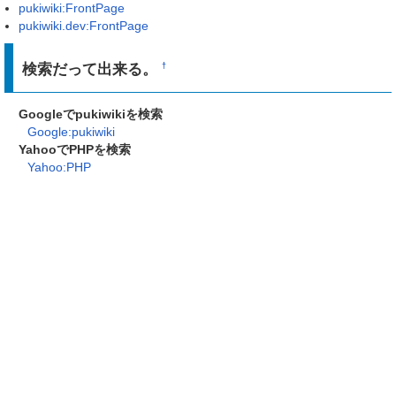
pukiwiki:FrontPage
pukiwiki.dev:FrontPage
検索だって出来る。
†
Googleでpukiwikiを検索
Google:pukiwiki
YahooでPHPを検索
Yahoo:PHP