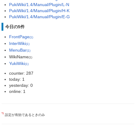
PukiWiki/1.4/Manual/Plugin/L-N
PukiWiki/1.4/Manual/Plugin/H-K
PukiWiki/1.4/Manual/Plugin/E-G
今日の5件
FrontPage
(1)
InterWiki
(1)
MenuBar
(1)
WikiName
(1)
YukiWiki
(1)
counter: 287
today: 1
yesterday: 0
online: 1
*1
設定が有効であるときのみ