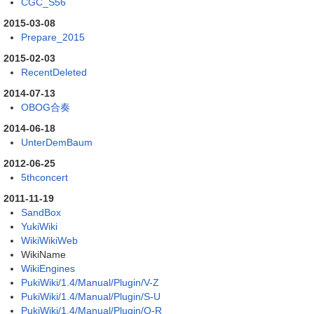
CGC_S56
2015-03-08
Prepare_2015
2015-02-03
RecentDeleted
2014-07-13
OBOG合奏
2014-06-18
UnterDemBaum
2012-06-25
5thconcert
2011-11-19
SandBox
YukiWiki
WikiWikiWeb
WikiName
WikiEngines
PukiWiki/1.4/Manual/Plugin/V-Z
PukiWiki/1.4/Manual/Plugin/S-U
PukiWiki/1.4/Manual/Plugin/O-R