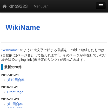
kino9323
MenuBar
編集
添付
WikiName
凍結
新規
"
WikiName
" のように大文字で始まる単語を二つ以上連結したものは
最終更新
*1
(自動的に)ページ名として扱われます
。そのページが存在していない
場合は Dangling link (未決定のリンク) が表示されます。
一覧
最新の20件
単語検索
2017-01-21
第10回合奏
2016-11-21
FrontPage
2015-11-23
第9回合奏