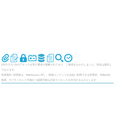
2023.3.12 DoSアタックを受け通信が遮断されており、ご迷惑をおかけしました。現在は復旧し
ております。
利用規約: 利用者は、WikiHouseに対し、投稿コンテンツを自由に利用できる世界的、非独占的、
無償、サブライセンス可能かつ譲渡可能な許諾ライセンスを付与するものとします。
オリジナルのWikiを作ってみませんか
Last-modified: 2011-11-19 (土) 11:39:43 (5373d)
エラー等で表示されないページがありましたら、URLを support@wikihouse.com までご連絡願い
ます。
Site admin:
WikiHouse - 無料レンタルWikiサービス
:
WikiHouseランキング
PukiWiki 1.4.7
Copyright © 2001-2006
PukiWiki Developers Team
. License is
GPL
.