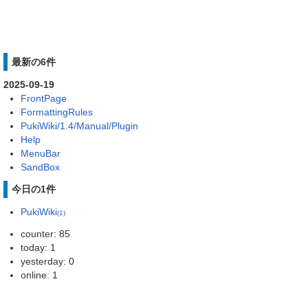
最新の6件
2025-09-19
FrontPage
FormattingRules
PukiWiki/1.4/Manual/Plugin
Help
MenuBar
SandBox
今日の1件
PukiWiki
(1)
counter: 85
today: 1
yesterday: 0
online: 1