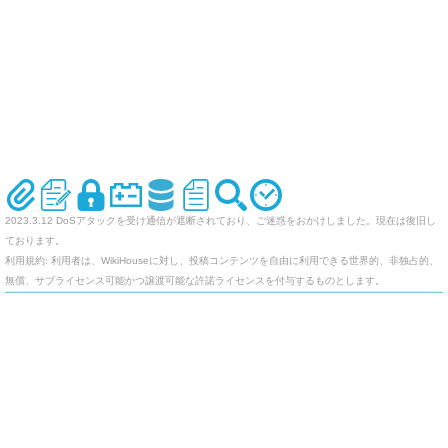
2023.3.12 DoSアタックを受け通信が遮断されており、ご迷惑をおかけしました。現在は復旧し
ております。
利用規約: 利用者は、WikiHouseに対し、投稿コンテンツを自由に利用できる世界的、非独占的、
無償、サブライセンス可能かつ譲渡可能な許諾ライセンスを付与するものとします。
オリジナルのWikiを作ってみませんか
Last-modified: 2006-05-22 (月) 19:34:44 (7383d)
エラー等で表示されないページがありましたら、URLを support@wikihouse.com までご連絡願い
ます。
Site admin:
WikiHouse - 無料レンタルWikiサービス
:
WikiHouseランキング
PukiWiki 1.4.7
Copyright © 2001-2006
PukiWiki Developers Team
. License is
GPL
.
Based on "PukiWiki" 1.3 by
yu-ji
. Powered by PHP 5.5.9-1ubuntu4.29. HTML convert time:
0.011 sec.