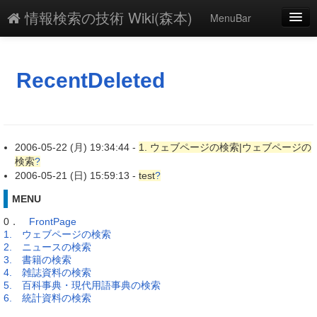
情報検索の技術 Wiki(森本)
MenuBar
編集
添付
RecentDeleted
凍結
新規
2006-05-22 (月) 19:34:44 -
1. ウェブページの検索|ウェブページの
最終更新
検索
?
2006-05-21 (日) 15:59:13 -
test
?
一覧
MENU
単語検索
0．
FrontPage
1. ウェブページの検索
2. ニュースの検索
3. 書籍の検索
4. 雑誌資料の検索
5. 百科事典・現代用語事典の検索
6. 統計資料の検索