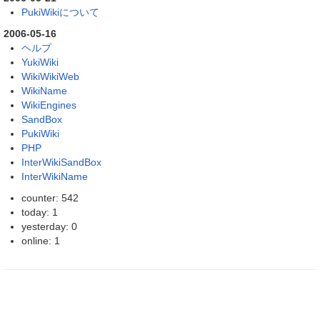
PukiWikiについて
2006-05-16
ヘルプ
YukiWiki
WikiWikiWeb
WikiName
WikiEngines
SandBox
PukiWiki
PHP
InterWikiSandBox
InterWikiName
counter: 542
today: 1
yesterday: 0
online: 1