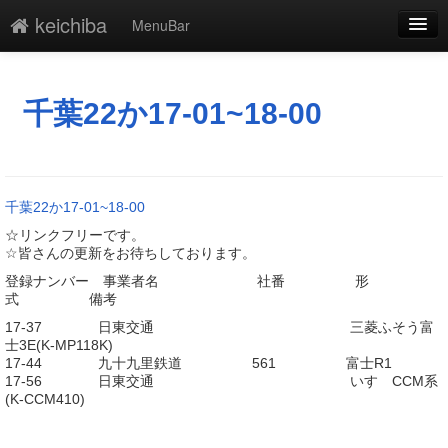
keichiba
MenuBar
編集
添付
千葉22か17-01~18-00
凍結
新規
千葉22か17-01~18-00
最終更新
☆リンクフリーです。
☆皆さんの更新をお待ちしております。
一覧
登録ナンバー 事業者名 社番 形
式 備考
単語検索
17-37 日東交通 三菱ふそう富
士3E(K-MP118K)
17-44 九十九里鉄道 561 富士R1
17-56 日東交通 いすゞCCM系
(K-CCM410)