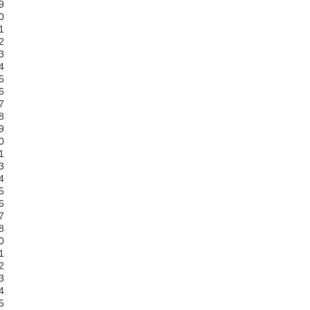
29
30
31
32
33
34
35
36
37
38
39
40
41
43
44
45
46
47
48
50
51
52
53
54
55