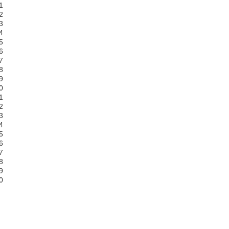
81
82
83
84
85
86
87
88
89
90
91
92
93
94
95
96
97
98
99
00