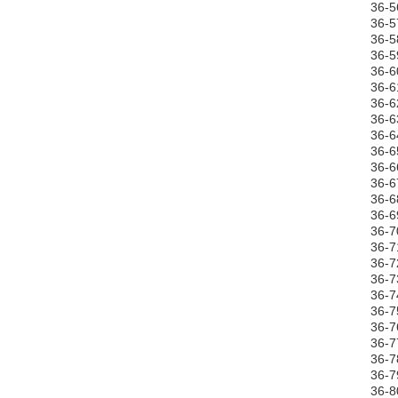
36-
36-
36-
36-
36-
36-
36-
36-
36-
36-
36-
36-
36-
36-
36-
36-
36-
36-
36-
36-
36-
36-
36-
36-
36-