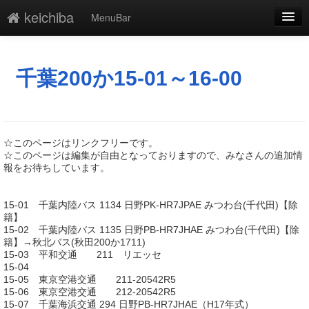
keichiba
MenuBar
編集
添付
千葉200か15-01～16-00
凍結
新規
☆このページはリンクフリーです。
最終更新
☆このページは編集が自由となっておりますので、みなさんの追加情
報をお待ちしています。
一覧
15-01 千葉内陸バス 1134 日野PK-HR7JPAE みつわ台(千代田)【除
単語検索
籍】
15-02 千葉内陸バス 1135 日野PB-HR7JHAE みつわ台(千代田)【除
籍】→秋北バス(秋田200か1711)
15-03 平和交通 211 リエッセ
15-04
15-05 東京空港交通 211-20542R5
15-06 東京空港交通 212-20542R5
15-07 千葉海浜交通 294 日野PB-HR7JHAE（H17年式）