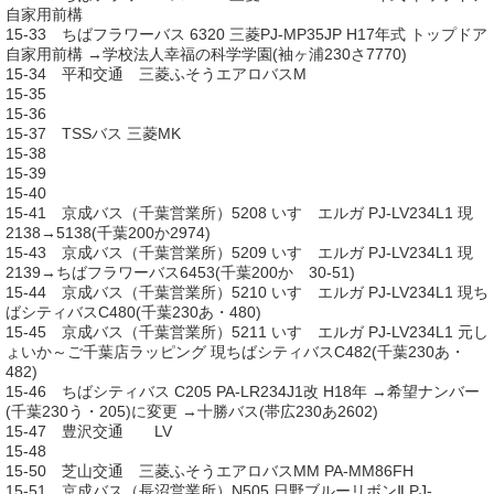
自家用前構
15-33 ちばフラワーバス 6320 三菱PJ-MP35JP H17年式 トップドア
自家用前構 →学校法人幸福の科学学園(袖ヶ浦230さ7770)
15-34 平和交通 三菱ふそうエアロバスM
15-35
15-36
15-37 TSSバス 三菱MK
15-38
15-39
15-40
15-41 京成バス（千葉営業所）5208 いすゞエルガ PJ-LV234L1 現
2138→5138(千葉200か2974)
15-43 京成バス（千葉営業所）5209 いすゞエルガ PJ-LV234L1 現
2139→ちばフラワーバス6453(千葉200か 30-51)
15-44 京成バス（千葉営業所）5210 いすゞエルガ PJ-LV234L1 現ち
ばシティバスC480(千葉230あ・480)
15-45 京成バス（千葉営業所）5211 いすゞエルガ PJ-LV234L1 元し
ょいか～ご千葉店ラッピング 現ちばシティバスC482(千葉230あ・
482)
15-46 ちばシティバス C205 PA-LR234J1改 H18年 →希望ナンバー
(千葉230う・205)に変更 →十勝バス(帯広230あ2602)
15-47 豊沢交通 LV
15-48
15-50 芝山交通 三菱ふそうエアロバスMM PA-MM86FH
15-51 京成バス（長沼営業所）N505 日野ブルーリボンⅡ PJ-