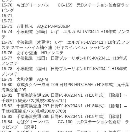
15-70 ちばグリーンバス CG-159 元Dステーション佐倉店ラッ
ピング
15-71
15-72
15-73 八街観光 AQ-2 PJ-MS86JP
15-74 小湊鐵道（姉崎） いすゞエルガ PJ-LV234L1 H18年式 ノンス
テ
15-75 小湊鐵道（木更津） いすゞエルガ PJ-LV234L1 H18年式 ノン
ステ スマートハイム袖ケ浦（セキスイハイム）ラッピング
15-76 あすか交通 HRノンステ
15-77 小湊鐵道（塩田） 日野ブルーリボンⅡ PJ-KV234L1 H18年式
ノンステ
15-78 小湊鐵道（塩田） 日野ブルーリボンⅡ PJ-KV234L1 H18年式
ノンステ
15-79 大和交通 AQ-M
15-80 京成タクシー成田 T09 日野PB-HR7JHAE（H18年式）元千葉
海浜交通 295
15-81 千葉海浜交通 296 日野PJ-KV234N1（H18年式）【除籍】→
千歳相互観光バス(札幌200か5714)
15-82 千葉海浜交通 297 日野PJ-KV234N1（H18年式）【除籍】→
千歳相互観光バス(札幌200か5709)
15-83 千葉海浜交通 298 日野PJ-KV234N1（H18年式）【除籍】
15-84 ちばグリーンバス CG-160 元Dステーション佐倉店 ラ
ッピング 【廃車】