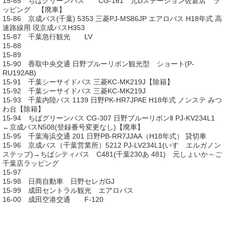
15-85 ちばグリーンバス CG-161 元Dステーション佐倉店 ラ
ッピング 【廃車】
15-86 京成バス(千葉) 5353 三菱PJ-MS86JP エアロバス H18年式 高
速路線用 現京成バスH353
15-87 千葉急行観光 LV
15-88
15-89
15-90 香取中央交通 日野ブルーリボン観光型 ショート(P-
RU192AB)
15-91 千葉シーサイドバス 三菱KC-MK219J【除籍】
15-92 千葉シーサイドバス 三菱KC-MK219J
15-93 千葉内陸バス 1139 日野PK-HR7JPAE H18年式 ノンステ みつ
わ台【除籍】
15-94 ちばグリーンバス CG-307 日野ブルーリボンⅡ PJ-KV234L1
←京成バスN508(登録番号変更なし)【廃車】
15-95 千葉海浜交通 201 日野PB-RR7JJAA（H18年式） 貸切車
15-96 京成バス（千葉営業所）5212 PJ-LV234L1(いすゞエルガノン
ステップ)→ちばシティバス C481(千葉230あ 481) 元しょいか～ご
千葉店ラッピング
15-97
15-98 日商自動車 日野セレガGJ
15-99 成田セントラル観光 エアロバス
16-00 成田空港交通 F-120