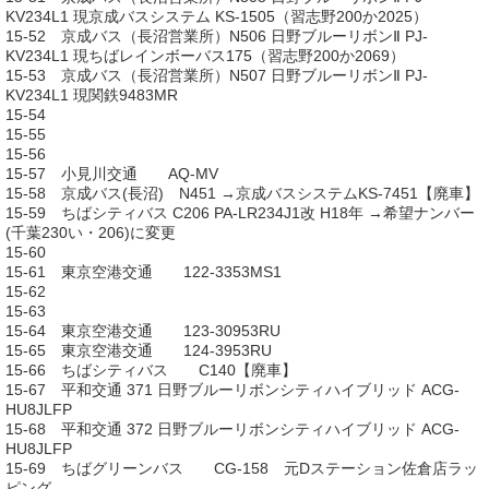
KV234L1 現京成バスシステム KS-1505（習志野200か2025）
15-52 京成バス（長沼営業所）N506 日野ブルーリボンⅡ PJ-
KV234L1 現ちばレインボーバス175（習志野200か2069）
15-53 京成バス（長沼営業所）N507 日野ブルーリボンⅡ PJ-
KV234L1 現関鉄9483MR
15-54
15-55
15-56
15-57 小見川交通 AQ-MV
15-58 京成バス(長沼) N451 →京成バスシステムKS-7451【廃車】
15-59 ちばシティバス C206 PA-LR234J1改 H18年 →希望ナンバー
(千葉230い・206)に変更
15-60
15-61 東京空港交通 122-3353MS1
15-62
15-63
15-64 東京空港交通 123-30953RU
15-65 東京空港交通 124-3953RU
15-66 ちばシティバス C140【廃車】
15-67 平和交通 371 日野ブルーリボンシティハイブリッド ACG-
HU8JLFP
15-68 平和交通 372 日野ブルーリボンシティハイブリッド ACG-
HU8JLFP
15-69 ちばグリーンバス CG-158 元Dステーション佐倉店ラッ
ピング