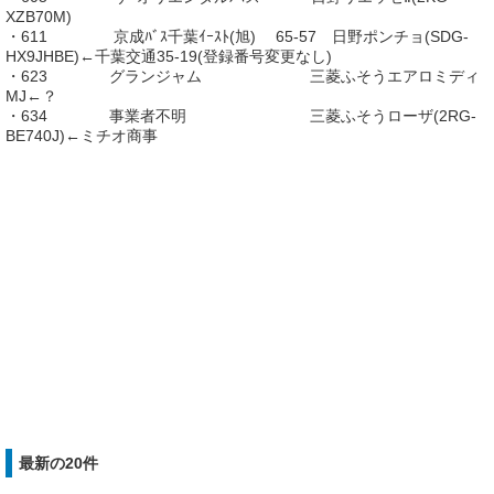
XZB70M)
・611 京成ﾊﾞｽ千葉ｲｰｽﾄ(旭) 65-57 日野ポンチョ(SDG-
HX9JHBE)←千葉交通35-19(登録番号変更なし)
・623 グランジャム 三菱ふそうエアロミディ
MJ←？
・634 事業者不明 三菱ふそうローザ(2RG-
BE740J)←ミチオ商事
最新の20件