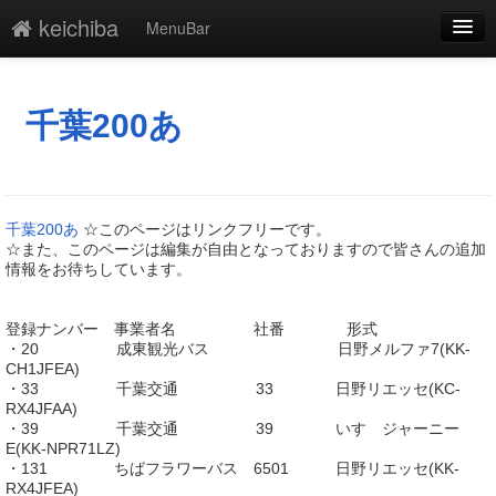
keichiba
MenuBar
編集
添付
千葉200あ
凍結
新規
千葉200あ
☆このページはリンクフリーです。
最終更新
☆また、このページは編集が自由となっておりますので皆さんの追加
情報をお待ちしています。
一覧
登録ナンバー 事業者名 社番 形式
単語検索
・20 成東観光バス 日野メルファ7(KK-
CH1JFEA)
・33 千葉交通 33 日野リエッセ(KC-
RX4JFAA)
・39 千葉交通 39 いすゞジャーニー
E(KK-NPR71LZ)
・131 ちばフラワーバス 6501 日野リエッセ(KK-
RX4JFEA)