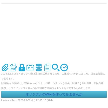
2023.3.12 DoSアタックを受け通信が遮断されており、ご迷惑をおかけしました。現在は復旧し
ております。
利用規約: 利用者は、WikiHouseに対し、投稿コンテンツを自由に利用できる世界的、非独占的、
無償、サブライセンス可能かつ譲渡可能な許諾ライセンスを付与するものとします。
オリジナルのWikiを作ってみませんか
Last-modified: 2026-05-03 (日) 22:05:17 (97d)
エラー等で表示されないページがありましたら、URLを support@wikihouse.com までご連絡願い