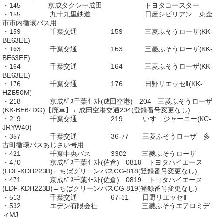
・145 京成タクシー成田 トヨタコースター
・155 九十九里鉄道 日産シビリアン 東金
市市内循環バス用
・159 千葉交通 159 三菱ふそうローザ(KK-
BE63EE)
・163 千葉交通 163 三菱ふそうローザ(KK-
BE63EE)
・164 千葉交通 164 三菱ふそうローザ(KK-
BE63EE)
・176 千葉交通 176 日野リエッセⅡ(KK-
HZB50M)
・218 京成ﾊﾞｽ千葉ｲｰｽﾄ(成田空港) 204 三菱ふそうローザ
(KK-BE64DG)【廃車】←成田空港交通204(登録番号変更なし)
・219 千葉交通 219 いすゞジャーニー(KC-
JRYW40)
・357 千葉交通 36-77 三菱ふそうローザ 多
古町循環バスあじさい号用
・421 千葉中央バス 3302 三菱ふそうローザ
・470 京成ﾊﾞｽ千葉ｲｰｽﾄ(佐倉) 0818 トヨタハイエース
(LDF-KDH223B)←ちばグリーンバスCG-818(登録番号変更なし)
・471 京成ﾊﾞｽ千葉ｲｰｽﾄ(佐倉) 0819 トヨタハイエース
(LDF-KDH223B)←ちばグリーンバスCG-819(登録番号変更なし)
・513 千葉交通 67-31 日野リエッセⅡ
・532 エデン有限会社 三菱ふそうエアロミデ
ィMJ