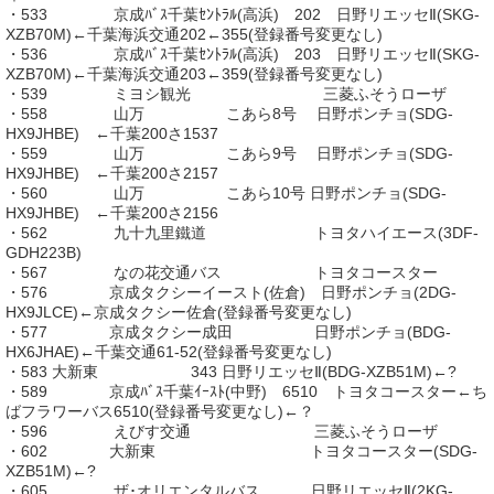
・533 京成ﾊﾞｽ千葉ｾﾝﾄﾗﾙ(高浜) 202 日野リエッセⅡ(SKG-
XZB70M)←千葉海浜交通202←355(登録番号変更なし)
・536 京成ﾊﾞｽ千葉ｾﾝﾄﾗﾙ(高浜) 203 日野リエッセⅡ(SKG-
XZB70M)←千葉海浜交通203←359(登録番号変更なし)
・539 ミヨシ観光 三菱ふそうローザ
・558 山万 こあら8号 日野ポンチョ(SDG-
HX9JHBE) ←千葉200さ1537
・559 山万 こあら9号 日野ポンチョ(SDG-
HX9JHBE) ←千葉200さ2157
・560 山万 こあら10号 日野ポンチョ(SDG-
HX9JHBE) ←千葉200さ2156
・562 九十九里鐵道 トヨタハイエース(3DF-
GDH223B)
・567 なの花交通バス トヨタコースター
・576 京成タクシーイースト(佐倉) 日野ポンチョ(2DG-
HX9JLCE)←京成タクシー佐倉(登録番号変更なし)
・577 京成タクシー成田 日野ポンチョ(BDG-
HX6JHAE)←千葉交通61-52(登録番号変更なし)
・583 大新東 343 日野リエッセⅡ(BDG-XZB51M)←?
・589 京成ﾊﾞｽ千葉ｲｰｽﾄ(中野) 6510 トヨタコースター←ち
ばフラワーバス6510(登録番号変更なし)←？
・596 えびす交通 三菱ふそうローザ
・602 大新東 トヨタコースター(SDG-
XZB51M)←?
・605 ザ･オリエンタルバス 日野リエッセⅡ(2KG-