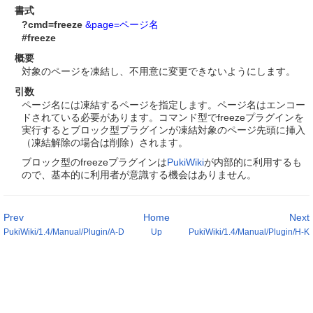
書式
?cmd=freeze
&page=ページ名
#freeze
概要
対象のページを凍結し、不用意に変更できないようにします。
引数
ページ名には凍結するページを指定します。ページ名はエンコー
ドされている必要があります。コマンド型でfreezeプラグインを
実行するとブロック型プラグインが凍結対象のページ先頭に挿入
（凍結解除の場合は削除）されます。
ブロック型のfreezeプラグインは
PukiWiki
が内部的に利用するも
ので、基本的に利用者が意識する機会はありません。
Prev
Home
Next
PukiWiki/1.4/Manual/Plugin/A-D
Up
PukiWiki/1.4/Manual/Plugin/H-K