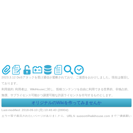
2023.3.12 DoSアタックを受け通信が遮断されており、ご迷惑をおかけしました。現在は復旧し
ております。
利用規約: 利用者は、WikiHouseに対し、投稿コンテンツを自由に利用できる世界的、非独占的、
無償、サブライセンス可能かつ譲渡可能な許諾ライセンスを付与するものとします。
オリジナルのWikiを作ってみませんか
Last-modified: 2018-09-10 (月) 10:46:40 (2890d)
エラー等で表示されないページがありましたら、URLを support@wikihouse.com までご連絡願い
ます。
Site admin:
WikiHouse - 無料レンタルWikiサービス
:
WikiHouseランキング
PukiWiki 1.4.7
Copyright © 2001-2006
PukiWiki Developers Team
. License is
GPL
.