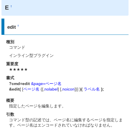
E
†
edit
†
種別
コマンド
インライン型プラグイン
重要度
★★★★★
書式
?cmd=edit
&page=ページ名
&edit(
[
ページ名
{[,
nolabel
] [,
noicon
]}]
){
ラベル名
};
概要
指定したページを編集します。
引数
コマンド型の記述では、ページ名に編集するページを指定しま
す。ページ名はエンコードされていなければなりません。