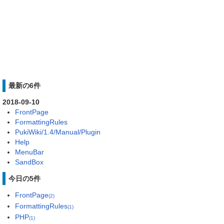
最新の6件
2018-09-10
FrontPage
FormattingRules
PukiWiki/1.4/Manual/Plugin
Help
MenuBar
SandBox
今日の5件
FrontPage
(2)
FormattingRules
(1)
PHP
(1)