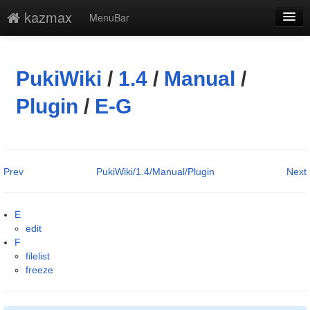
kazmax
MenuBar
編集
添付
PukiWiki
/
1.4
/
Manual
/
凍結解除
Plugin
/
E-G
新規
最終更新
Prev
PukiWiki/1.4/Manual/Plugin
Next
一覧
単語検索
E
edit
F
filelist
freeze